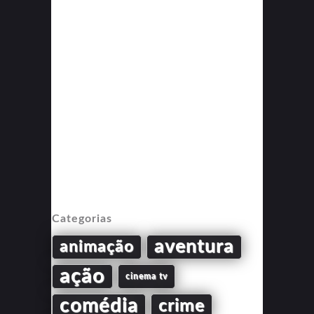
Categorias
aventura
animação
ação
cinema tv
comédia
crime