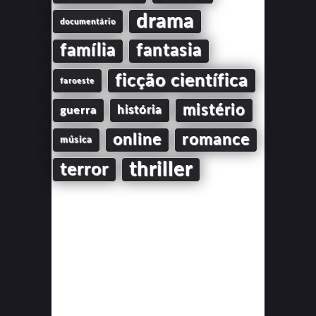
drama
documentário
família
fantasia
ficção científica
faroeste
mistério
guerra
história
online
romance
música
thriller
terror