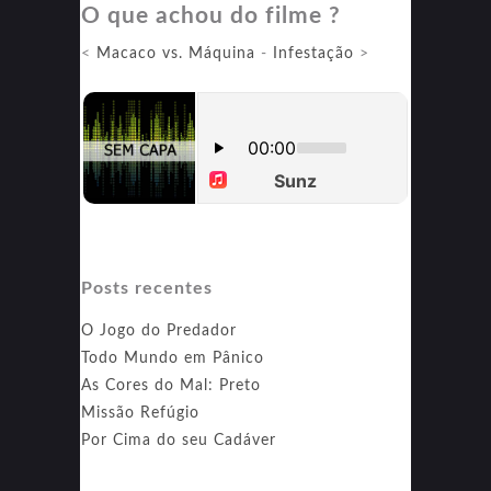
O que achou do filme ?
Mosqueteiros:
Milady
<
Macaco vs. Máquina
-
Infestação
>
Posts recentes
O Jogo do Predador
Todo Mundo em Pânico
As Cores do Mal: Preto
Missão Refúgio
Por Cima do seu Cadáver