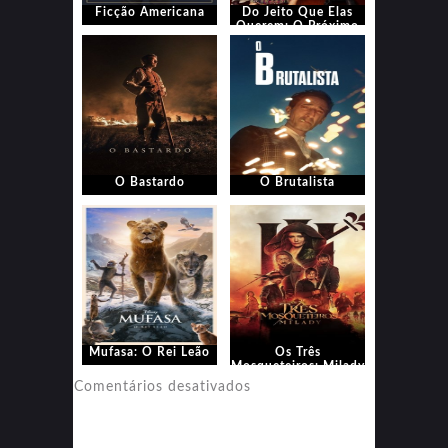
Ficção Americana
Do Jeito Que Elas
Querem: O Próximo
Capítulo
O Bastardo
O Brutalista
Mufasa: O Rei Leão
Os Três
Mosqueteiros: Milady
em
Comentários desativados
Os
Três