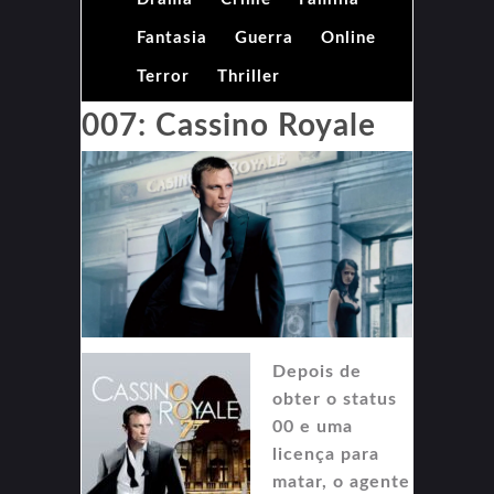
Fantasia
Guerra
Online
Terror
Thriller
007: Cassino Royale
Depois de
obter o status
00 e uma
licença para
matar, o agente