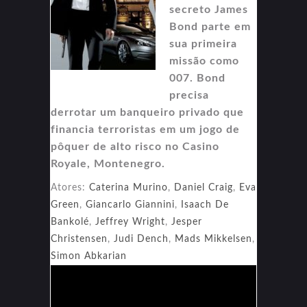
secreto James
Bond parte em
sua primeira
missão como
007. Bond
precisa
derrotar um banqueiro privado que
financia terroristas em um jogo de
pôquer de alto risco no Casino
Royale, Montenegro.
Atores:
Caterina Murino
,
Daniel Craig
,
Eva
Green
,
Giancarlo Giannini
,
Isaach De
Bankolé
,
Jeffrey Wright
,
Jesper
Christensen
,
Judi Dench
,
Mads Mikkelsen
,
Simon Abkarian