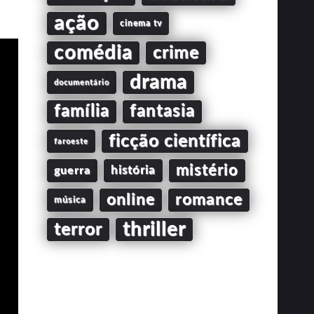
ação
cinema tv
comédia
crime
drama
documentário
família
fantasia
ficção científica
faroeste
mistério
guerra
história
online
romance
música
thriller
terror