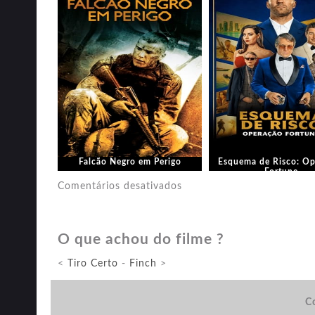
Falcão Negro em Perigo
Esquema de Risco: Op
Fortune
em
Comentários desativados
Infiltrado
O que achou do filme ?
<
Tiro Certo
-
Finch
>
Co