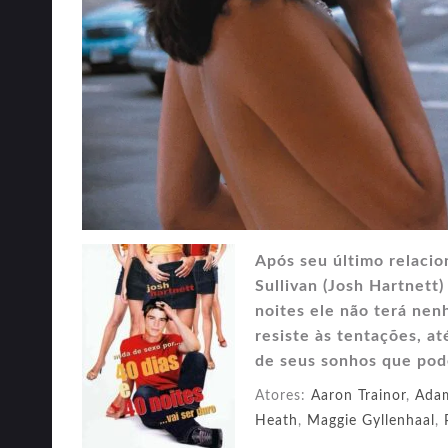
Após seu último relaci
Sullivan (Josh Hartnett
noites ele não terá nen
resiste às tentações, a
de seus sonhos que pode
Atores:
Aaron Trainor
,
Adam
Heath
,
Maggie Gyllenhaal
,