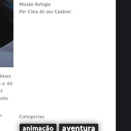
Missão Refúgio
Por Cima do seu Cadáver
 Matt
s e 40
tt
rota
n
Categorias
aventura
animação