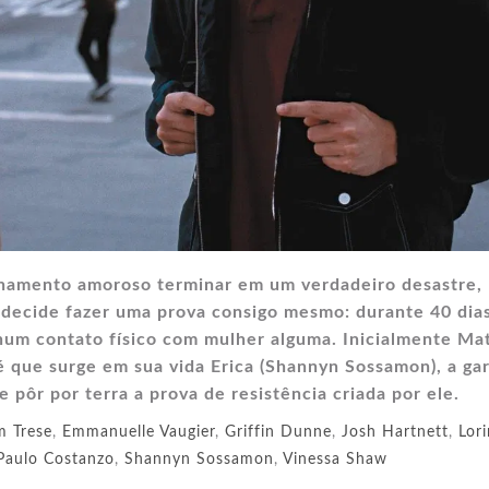
onamento amoroso terminar em um verdadeiro desastre,
) decide fazer uma prova consigo mesmo: durante 40 dia
hum contato físico com mulher alguma. Inicialmente Ma
té que surge em sua vida Erica (Shannyn Sossamon), a ga
 pôr por terra a prova de resistência criada por ele.
 Trese
,
Emmanuelle Vaugier
,
Griffin Dunne
,
Josh Hartnett
,
Lori
Paulo Costanzo
,
Shannyn Sossamon
,
Vinessa Shaw