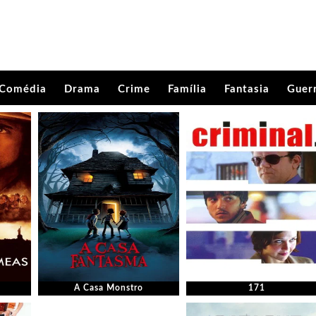
Comédia
Drama
Crime
Família
Fantasia
Guer
A Casa Monstro
171