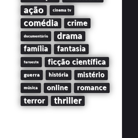
ação
cinema tv
comédia
crime
drama
documentário
família
fantasia
ficção científica
faroeste
mistério
guerra
história
online
romance
música
thriller
terror