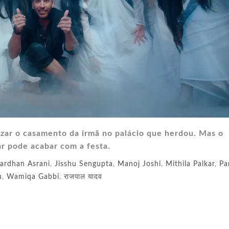
zar o casamento da irmã no palácio que herdou. Mas o
r pode acabar com a festa.
ardhan Asrani
,
Jisshu Sengupta
,
Manoj Joshi
,
Mithila Palkar
,
Pa
u
,
Wamiqa Gabbi
,
राजपाल यादव