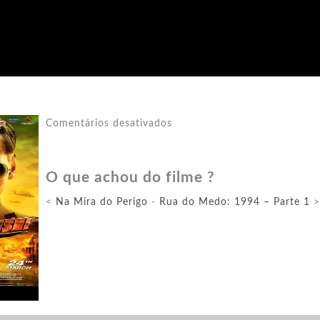
em
Comentários desativados
Sooryavanshi
O que achou do filme ?
<
Na Mira do Perigo
-
Rua do Medo: 1994 – Parte 1
>