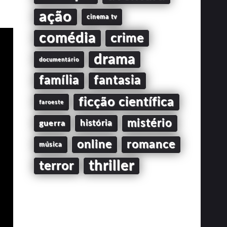
ação
cinema tv
comédia
crime
drama
documentário
família
fantasia
ficção científica
faroeste
mistério
guerra
história
online
romance
música
thriller
terror