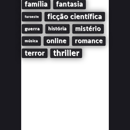
família
fantasia
ficção científica
faroeste
mistério
guerra
história
online
romance
música
thriller
terror