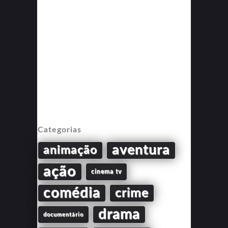
Categorias
aventura
animação
ação
cinema tv
comédia
crime
drama
documentário