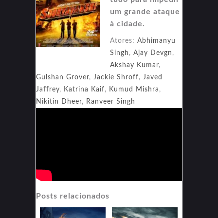
um grande ataque
à cidade.
Atores:
Abhimanyu
Singh
,
Ajay Devgn
,
Akshay Kumar
,
Gulshan Grover
,
Jackie Shroff
,
Javed
Jaffrey
,
Katrina Kaif
,
Kumud Mishra
,
Nikitin Dheer
,
Ranveer Singh
Posts relacionados