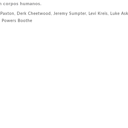
m corpos humanos.
l Paxton
,
Derk Cheetwood
,
Jeremy Sumpter
,
Levi Kreis
,
Luke As
,
Powers Boothe