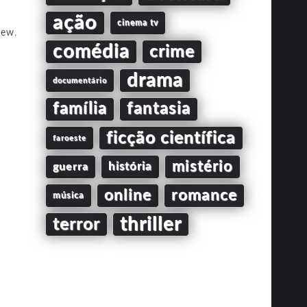
ação
cinema tv
kew
,
comédia
crime
drama
documentário
família
fantasia
ficção científica
faroeste
mistério
guerra
história
online
romance
música
thriller
terror