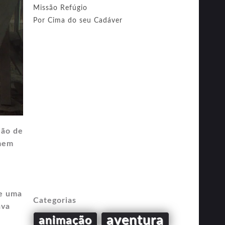
Missão Refúgio
Por Cima do seu Cadáver
Mão de
mem
de uma
Categorias
ava
aventura
animação