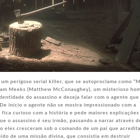
 um perigoso serial killer, que se autoproclama como “
Adam Meeks (Matthew McConaughey), um misterioso ho
dentidade do assassino e deseja falar com o agente que
. De início o agente não se mostra impressionado com a
fica curioso com a história e pede maiores explicações
ue o assassino é seu irmão, passando a narrar através 
mo eles cresceram sob o comando de um pai que acredit
ído de uma missão divina, que consistia em destruir