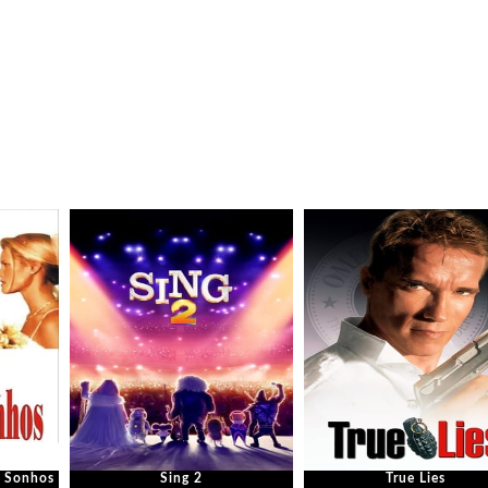
 Sonhos
Sing 2
True Lies