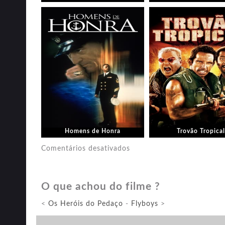
Homens de Honra
Trovão Tropical
em
Comentários desativados
Superman:
Brainiac
O que achou do filme ?
Ataca
<
Os Heróis do Pedaço
-
Flyboys
>