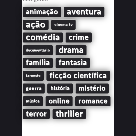
aventura
animação
ação
cinema tv
comédia
crime
drama
documentário
família
fantasia
ficção científica
faroeste
mistério
guerra
história
online
romance
música
thriller
terror