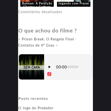
Batman: A Perdição
Jogando com Prazer
Chegou a Gotham
em
Comentários desativados
Jogando
com
O que achou do filme ?
Prazer
<
Prison Break: O Resgate Final
-
Contatos de 4º Grau
>
Posts recentes
O Jogo do Predador