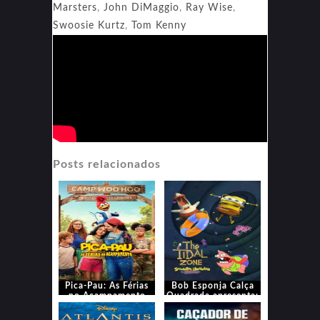
Marsters
,
John DiMaggio
,
Ray Wise
,
Swoosie Kurtz
,
Tom Kenny
Posts relacionados
Pica-Pau: As Férias
Bob Esponja Calça
no Acampamento
Quadrada apresenta:
Zona das Marés