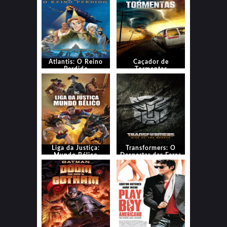
Atlantis: O Reino
Caçador de
Perdido
Tormentas
Liga da Justiça:
Transformers: O
Mundo Bélico
Despertar das Feras