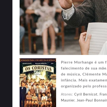
Pierre Morhange é um f
falecimento de sua mãe.
de música, Clémente Mat
infância. Mais exatamen
organizado pelo profess
Atores:
Cyril Bernicot
,
Fran
Maunier
,
Jean-Paul Bonnai