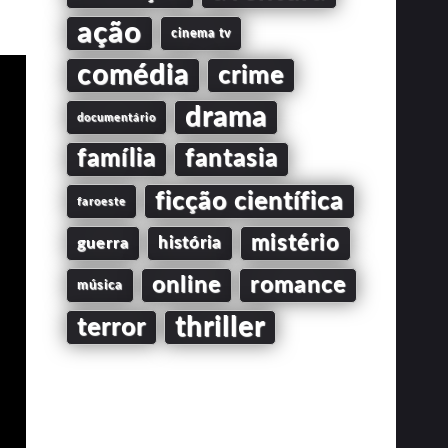
ação
cinema tv
comédia
crime
drama
documentário
família
fantasia
ficção científica
faroeste
mistério
guerra
história
online
romance
música
thriller
terror