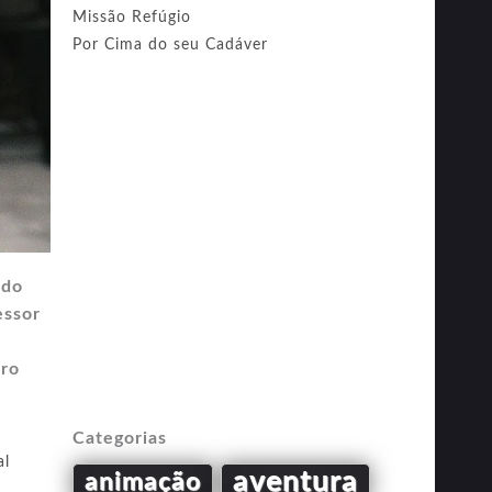
Missão Refúgio
Por Cima do seu Cadáver
 do
essor
oro
Categorias
al
aventura
animação