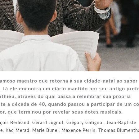
amoso maestro que retorna à sua cidade-natal ao saber
 Lá ele encontra um diário mantido por seu antigo prof
hieu, através do qual passa a relembrar sua própria
te a década de 40, quando passou a participar de um c
or, que terminou por revelar seus dotes musicais.
çois Berléand
,
Gérard Jugnot
,
Grégory Gatignol
,
Jean-Baptiste
re
,
Kad Merad
,
Marie Bunel
,
Maxence Perrin
,
Thomas Blumenth