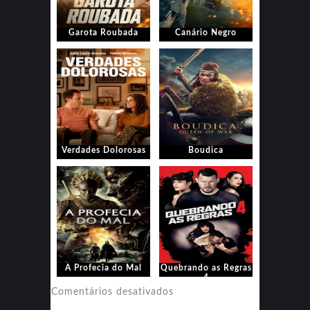
Garota Roubada
Canário Negro
Verdades Dolorosas
Boudica
A Profecia do Mal
Quebrando as Regras
4
em
Comentários desativados
Quebrando