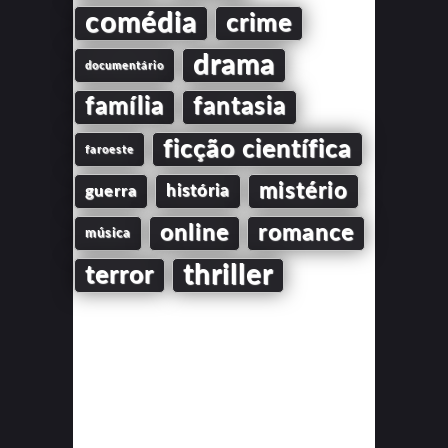
comédia
crime
drama
documentário
família
fantasia
ficção científica
faroeste
mistério
guerra
história
online
romance
música
thriller
terror