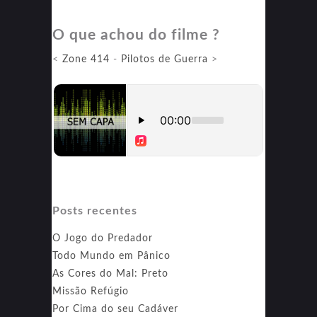
as
O que achou do filme ?
Regras
4
<
Zone 414
-
Pilotos de Guerra
>
Posts recentes
O Jogo do Predador
Todo Mundo em Pânico
As Cores do Mal: Preto
Missão Refúgio
Por Cima do seu Cadáver