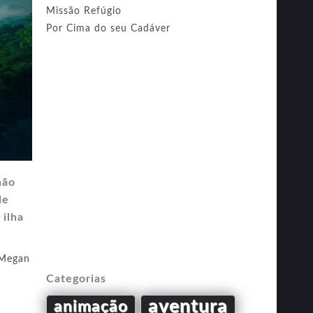
Missão Refúgio
Por Cima do seu Cadáver
não
de
 ilha
Megan
Categorias
aventura
animação