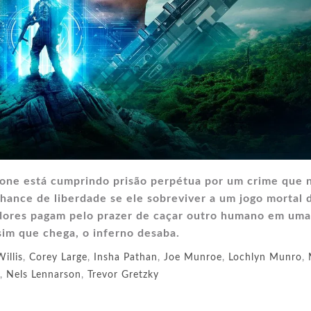
lone está cumprindo prisão perpétua por um crime que 
ance de liberdade se ele sobreviver a um jogo mortal 
adores pagam pelo prazer de caçar outro humano em uma
ssim que chega, o inferno desaba.
illis
,
Corey Large
,
Insha Pathan
,
Joe Munroe
,
Lochlyn Munro
,
,
Nels Lennarson
,
Trevor Gretzky