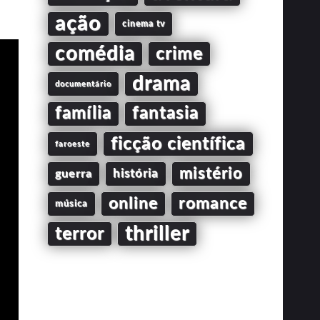
ação
cinema tv
comédia
crime
drama
documentário
família
fantasia
ficção científica
faroeste
mistério
guerra
história
online
romance
música
thriller
terror