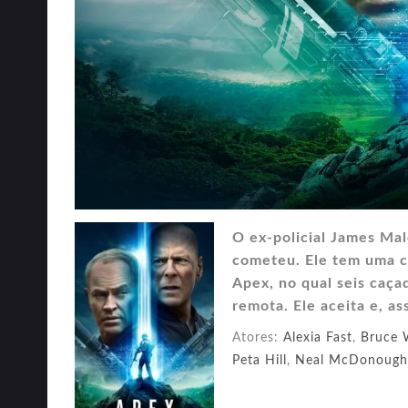
O ex-policial James Ma
cometeu. Ele tem uma ch
Apex, no qual seis caç
remota. Ele aceita e, a
Atores:
Alexia Fast
,
Bruce W
Peta Hill
,
Neal McDonough