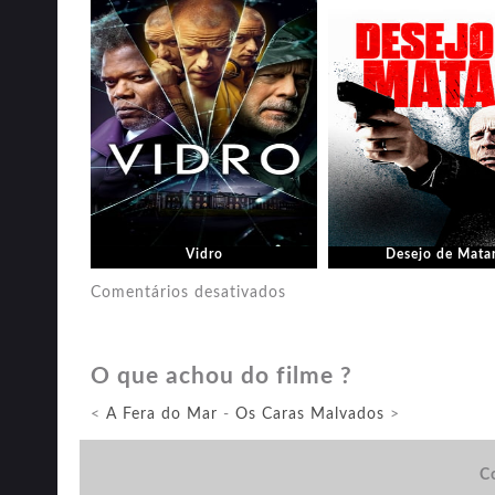
Vidro
Desejo de Mata
em
Comentários desativados
Vingança
Fatal
O que achou do filme ?
<
A Fera do Mar
-
Os Caras Malvados
>
Co