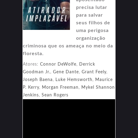
precisa lutar
para salvar
seus filhos de
uma perigosa
organização
criminosa que os ameaça no meio da
floresta.
Atores:
Connor DeWolfe
,
Derrick
Goodman Jr.
,
Gene Dante
,
Grant Feely
,
Joseph Baena
,
Luke Hemsworth
,
Maurice
P. Kerry
,
Morgan Freeman
,
Mykel Shannon
Jenkins
,
Sean Rogers