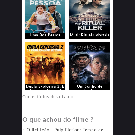
Uma Boa Pessoa
Muti: Rituais Mortais
Dupla Explosiva 2: E
Um Sonho de
a Primeira-Dama do
Liberdade
Crime
em
Comentários desativados
Um
Sonho
O que achou do filme ?
de
Liberdade
<
O Rei Leão
-
Pulp Fiction: Tempo de