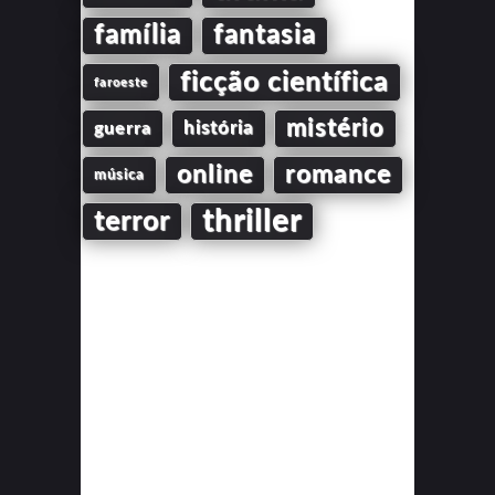
família
fantasia
ficção científica
faroeste
mistério
guerra
história
online
romance
música
thriller
terror