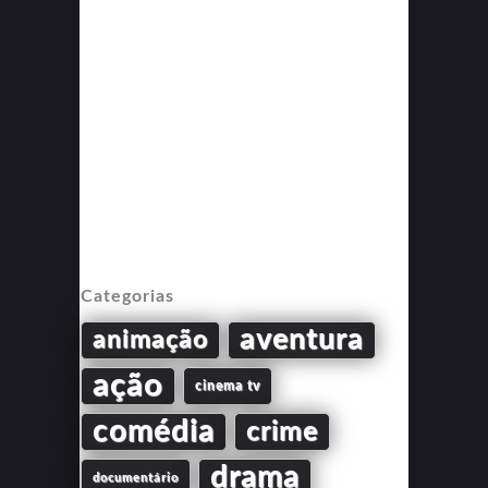
Categorias
aventura
animação
ação
cinema tv
comédia
crime
drama
documentário