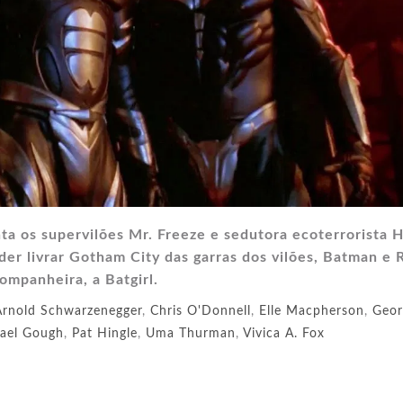
ta os supervilões Mr. Freeze e sedutora ecoterrorista 
er livrar Gotham City das garras dos vilões, Batman e 
mpanheira, a Batgirl.
Arnold Schwarzenegger
,
Chris O'Donnell
,
Elle Macpherson
,
Geor
ael Gough
,
Pat Hingle
,
Uma Thurman
,
Vivica A. Fox