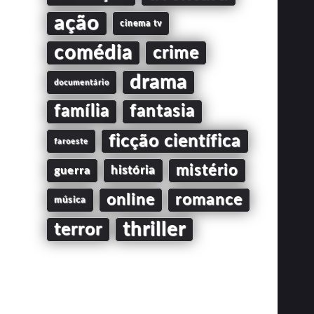
ação
cinema tv
comédia
crime
drama
documentário
família
fantasia
ficção científica
faroeste
mistério
guerra
história
online
romance
música
thriller
terror