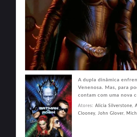
A dupla dinâmica enfren
Venenosa. Mas, para pod
contam com uma nova co
Atores:
Alicia Silverstone
,
Clooney
,
John Glover
,
Mich