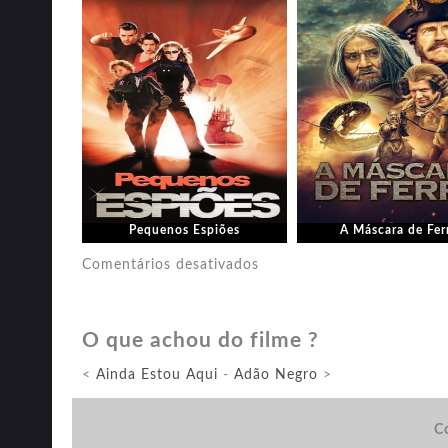
Pequenos Espiões
A Máscara de Fer
em
Comentários desativados
De
Volta
O que achou do filme ?
ao
Baile
<
Ainda Estou Aqui
-
Adão Negro
>
Co