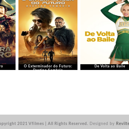
ro
O Exterminador do Futuro:
De Volta ao Baile
Destino Sombrio
pyright 2021 Vfilmes | All Rights Reserved.
Designed by
Revilt