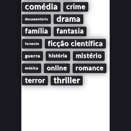
comédia
crime
drama
documentário
família
fantasia
ficção científica
faroeste
mistério
guerra
história
online
romance
música
thriller
terror