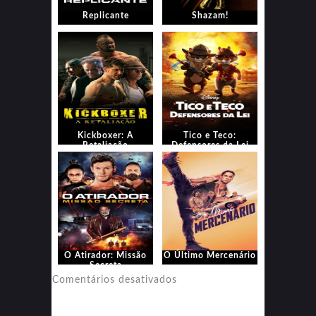
Replicante
Shazam!
Kickboxer: A
Tico e Teco:
Retaliação
Defensores da Lei
O Atirador: Missão
O Último Mercenário
Secreta
em
Comentários desativados
O
Último