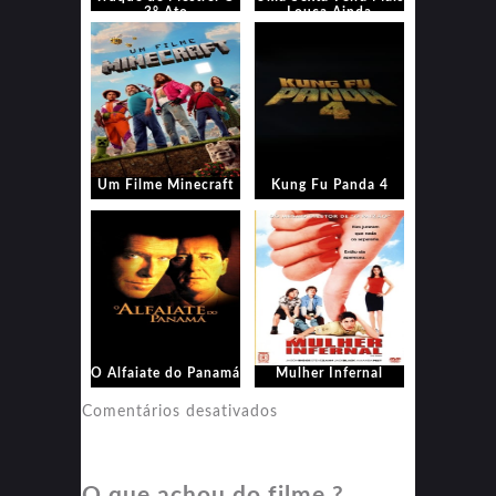
3° Ato
Louca Ainda
Um Filme Minecraft
Kung Fu Panda 4
O Alfaiate do Panamá
Mulher Infernal
em
Comentários desativados
Mulher
Infernal
O que achou do filme ?