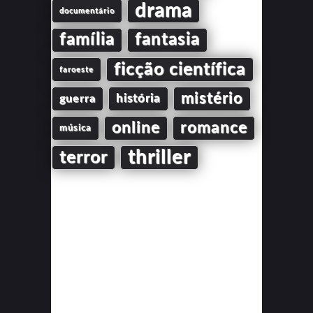
drama
documentário
família
fantasia
ficção científica
faroeste
mistério
guerra
história
online
romance
música
thriller
terror