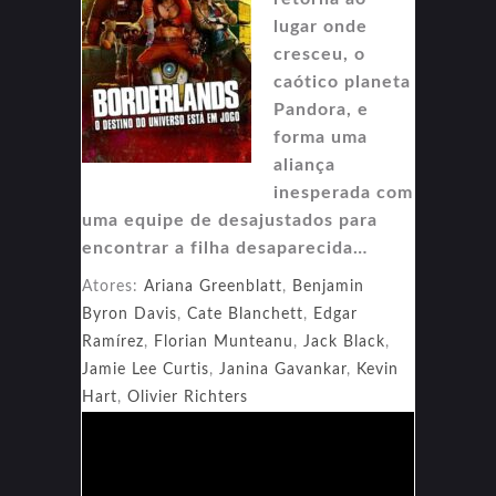
lugar onde
cresceu, o
caótico planeta
Pandora, e
forma uma
aliança
inesperada com
uma equipe de desajustados para
encontrar a filha desaparecida…
Atores:
Ariana Greenblatt
,
Benjamin
Byron Davis
,
Cate Blanchett
,
Edgar
Ramírez
,
Florian Munteanu
,
Jack Black
,
Jamie Lee Curtis
,
Janina Gavankar
,
Kevin
Hart
,
Olivier Richters