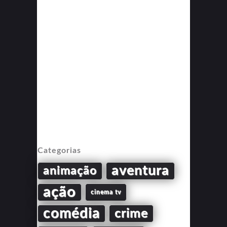
Categorias
aventura
animação
ação
cinema tv
comédia
crime