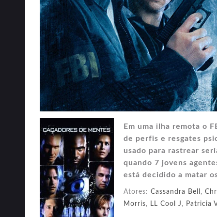
Em uma ilha remota o F
de perfis e resgates p
usado para rastrear ser
quando 7 jovens agentes
está decidido a matar o
Atores:
Cassandra Bell
,
Chr
Morris
,
LL Cool J
,
Patricia 