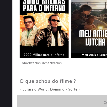
3000 Milhas para o Inferno
Meu Amigo Lutc
em
Comentários desativados
Top
Gun:
O que achou do filme ?
Maverick
<
Jurassic World: Domínio
-
Sorte
>
Co