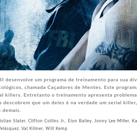
BI desenvolve um programa de treinamento para sua div
sicológicos, chamada Caçadores de Mentes. Este program
ial killers. Entretanto o treinamento apresenta problema
 descobrem que um deles é na verdade um serial killer
s demais.
istian Slater
,
Clifton Collins Jr.
,
Eion Bailey
,
Jonny Lee Miller
,
Ka
Velásquez
,
Val Kilmer
,
Will Kemp