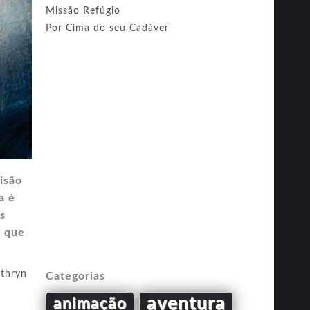
Missão Refúgio
Por Cima do seu Cadáver
isão
a é
s
, que
thryn
Categorias
aventura
animação