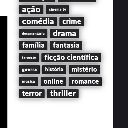
ação
cinema tv
comédia
crime
drama
documentário
família
fantasia
ficção científica
faroeste
mistério
guerra
história
online
romance
música
thriller
terror