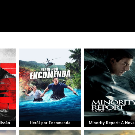
Missão
Herói por Encomenda
Minority Report: A Nova