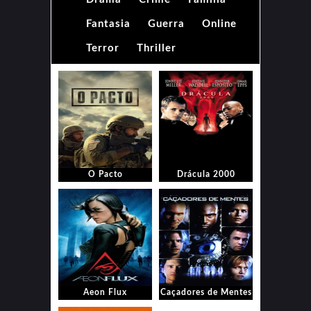
Fantasia
Guerra
Online
Terror
Thriller
O Pacto
Drácula 2000
Aeon Flux
Caçadores de Mentes