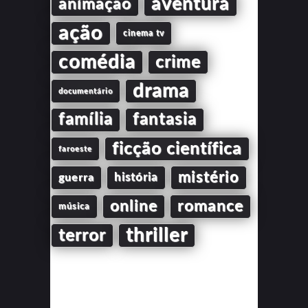
aventura
animação
ação
cinema tv
comédia
crime
drama
documentário
família
fantasia
ficção científica
faroeste
mistério
guerra
história
online
romance
música
thriller
terror