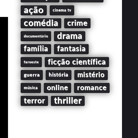
ação
cinema tv
comédia
crime
drama
documentário
família
fantasia
ficção científica
faroeste
mistério
guerra
história
online
romance
música
thriller
terror