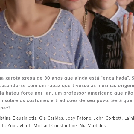
uma garota grega de 30 anos que ainda está “encalhada”. 
 casando-se com um rapaz que tivesse as mesmas origen
la bateu forte por Ian, um professor americano que não
m sobre os costumes e tradições de seu povo. Será que
 paz?
istina Eleusiniotis
,
Gia Carides
,
Joey Fatone
,
John Corbett
,
Lain
ita Zouravlioff
,
Michael Constantine
,
Nia Vardalos