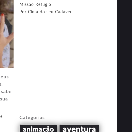
Missão Refúgio
Por Cima do seu Cadáver
Seus
s,
 sabe
 sua
ie
Categorias
aventura
animação