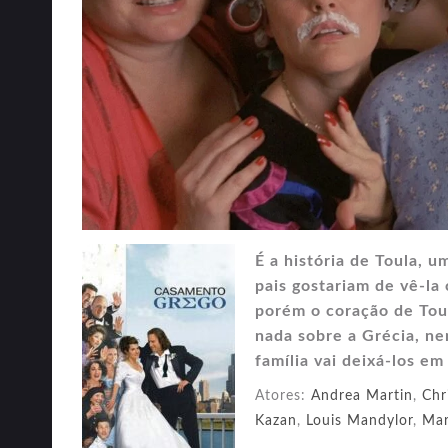
É a história de Toula, 
pais gostariam de vê-la
porém o coração de Tou
nada sobre a Grécia, ne
família vai deixá-los em
Atores:
Andrea Martin
,
Chr
Kazan
,
Louis Mandylor
,
Mar