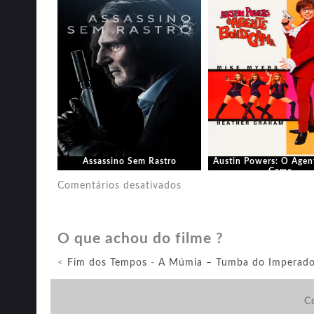
Assassino Sem Rastro
Austin Powers: O Agen
Cama
em
Comentários desativados
Zohan:
Um
O que achou do filme ?
Agente
Bom
<
Fim dos Tempos
-
A Múmia – Tumba do Imperado
de
Corte
Co