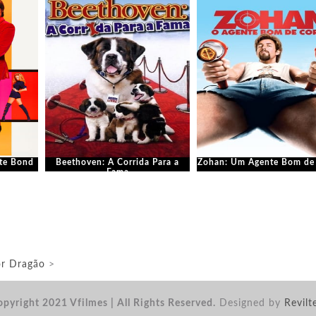
te Bond
Beethoven: A Corrida Para a
Zohan: Um Agente Bom de
Fama
r Dragão
>
pyright 2021 Vfilmes | All Rights Reserved.
Designed by
Revilt