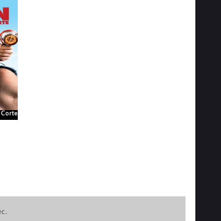
 Corte
ec.