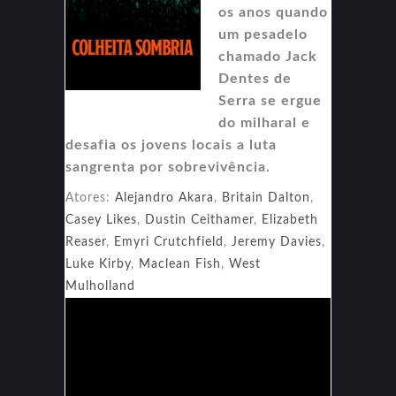
os anos quando
um pesadelo
chamado Jack
Dentes de
Serra se ergue
do milharal e
desafia os jovens locais a luta
sangrenta por sobrevivência.
Atores:
Alejandro Akara
,
Britain Dalton
,
Casey Likes
,
Dustin Ceithamer
,
Elizabeth
Reaser
,
Emyri Crutchfield
,
Jeremy Davies
,
Luke Kirby
,
Maclean Fish
,
West
Mulholland