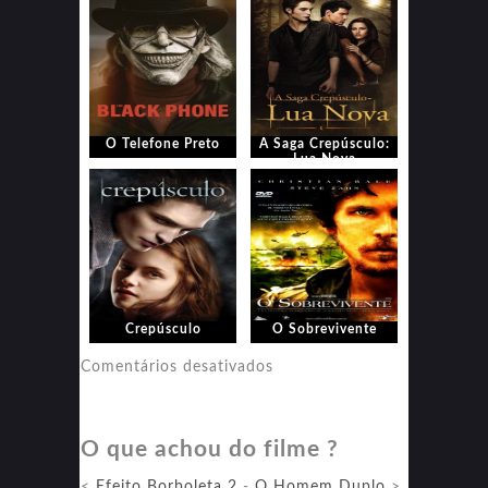
O Telefone Preto
A Saga Crepúsculo:
Lua Nova
Crepúsculo
O Sobrevivente
em
Comentários desativados
O
Sobrevivente
O que achou do filme ?
<
Efeito Borboleta 2
-
O Homem Duplo
>