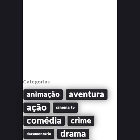
Categorias
aventura
animação
ação
cinema tv
comédia
crime
drama
documentário