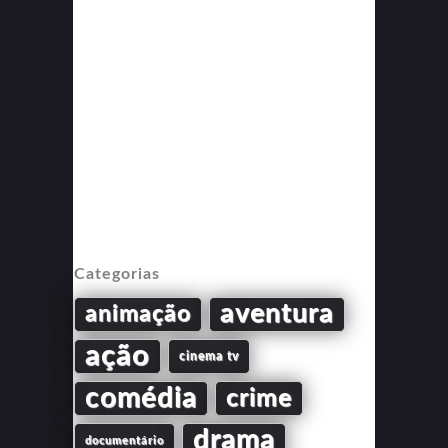
Categorias
aventura
animação
ação
cinema tv
comédia
crime
drama
documentário