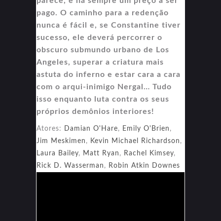
parece, e há sempre um preço a ser
pago. O caminho para a redenção
nunca é fácil e, se Constantine tiver
sucesso, ele deverá percorrer o
obscuro submundo urbano de Los
Angeles, superar a criatura mais
astuta do inferno e estar cara a cara
com o arqui-inimigo Nergal… Tudo
isso enquanto luta contra os seus
próprios demônios interiores!
Atores:
Damian O'Hare
,
Emily O'Brien
,
Jim Meskimen
,
Kevin Michael Richardson
,
Laura Bailey
,
Matt Ryan
,
Rachel Kimsey
,
Rick D. Wasserman
,
Robin Atkin Downes