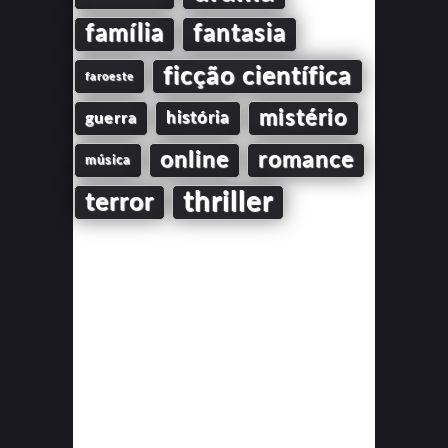
família
fantasia
ficção científica
faroeste
mistério
guerra
história
online
romance
música
thriller
terror