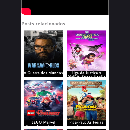
Posts relacionados
A Guerra dos Mundos
Liga da Justiça x
RWBY: Super-Heróis
e Caçadores – Parte 2
LEGO Marvel
Pica-Pau: As Férias
Vingadores: Código
no Acampamento