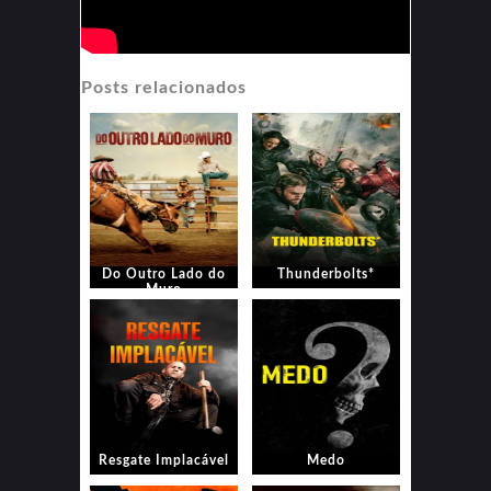
Posts relacionados
Do Outro Lado do
Thunderbolts*
Muro
Resgate Implacável
Medo