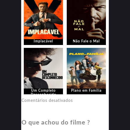
Implacável
Não Fale o Mal
Um Completo
Plano em Família
Desconhecido
em
Comentários desativados
Plano
em
O que achou do filme ?
Família