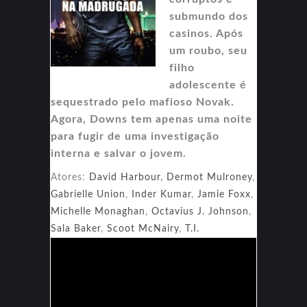
submundo dos
casinos. Após
um roubo, seu
filho
adolescente é
sequestrado pelo mafioso Novak.
Agora, Downs tem apenas uma noite
para fugir de uma investigação
interna e salvar o jovem.
Atores:
David Harbour
,
Dermot Mulroney
,
Gabrielle Union
,
Inder Kumar
,
Jamie Foxx
,
Michelle Monaghan
,
Octavius J. Johnson
,
Sala Baker
,
Scoot McNairy
,
T.I.