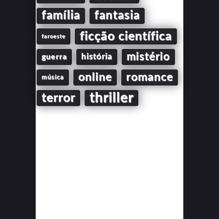
família
fantasia
ficção científica
faroeste
mistério
guerra
história
online
romance
música
thriller
terror