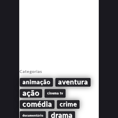
Categorias
aventura
animação
ação
cinema tv
comédia
crime
drama
documentário