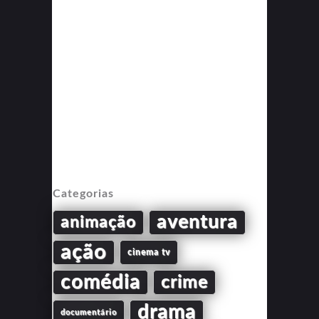
Categorias
aventura
animação
ação
cinema tv
comédia
crime
drama
documentário