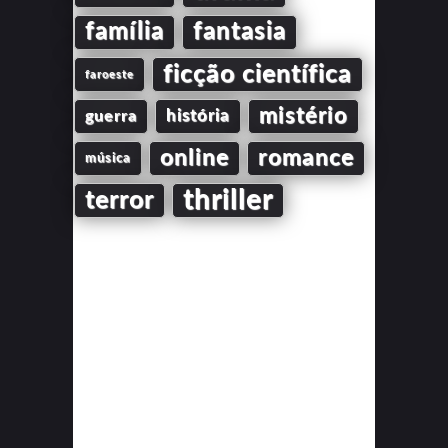
família
fantasia
ficção científica
faroeste
mistério
guerra
história
online
romance
música
thriller
terror