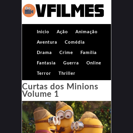
Inicio
Ação
Animação
Aventura
Comédia
Drama
Crime
Família
Fantasia
Guerra
Online
Terror
Thriller
Curtas dos Minions
Volume 1