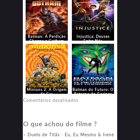
Batman: A Perdição
Injustiça: Deuses
Chegou a Gotham
Entre Nós
Minions 2: A Origem
Batman do Futuro: O
de Gru
Retorno do Coringa
em
Comentários desativados
Batman
do
O que achou do filme ?
Futuro:
O
<
Duelo de Titãs
-
Eu, Eu Mesmo & Irene
Retorno