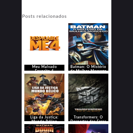
Posts relacionados
Meu Malvado
Batman: O Mistério
Favorito 4
da Mulher-Morcego
Liga da Justiça:
Transformers: O
Mundo Bélico
Despertar das Feras