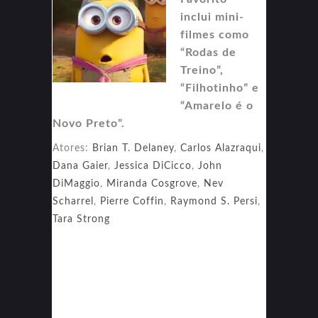
inclui mini-
filmes como
“Rodas de
Treino”,
“Filhotinho” e
“Amarelo é o
Novo Preto”.
Atores:
Brian T. Delaney
,
Carlos Alazraqui
,
Dana Gaier
,
Jessica DiCicco
,
John
DiMaggio
,
Miranda Cosgrove
,
Nev
Scharrel
,
Pierre Coffin
,
Raymond S. Persi
,
Tara Strong