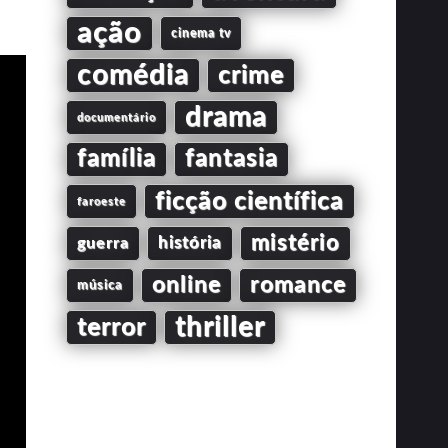
ação
cinema tv
comédia
crime
drama
documentário
família
fantasia
ficção científica
faroeste
mistério
guerra
história
online
romance
música
thriller
terror