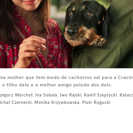
 uma mulher que tem medo de cachorros vai para a Cracóv
o filho dele e o melhor amigo peludo dos dois.
zegorz Warchoł
,
Ina Sobala
,
Iwo Rajski
,
Kamil Szeptycki
,
Katar
ichał Czernecki
,
Monika Krzywkowska
,
Piotr Rogucki