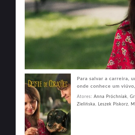
Para salvar a carreira,
onde conhece um viúvo, 
Atores:
Anna Próchniak
,
Gr
Zielińska
,
Leszek Piskorz
,
M