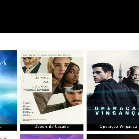
k
Depois da Caçada
Operação Vingança