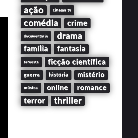
ação
cinema tv
comédia
crime
drama
documentário
família
fantasia
ficção científica
faroeste
mistério
guerra
história
online
romance
música
thriller
terror