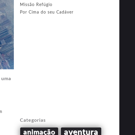
Missão Refúgio
Por Cima do seu Cadáver
a uma
an
Categorias
aventura
animação