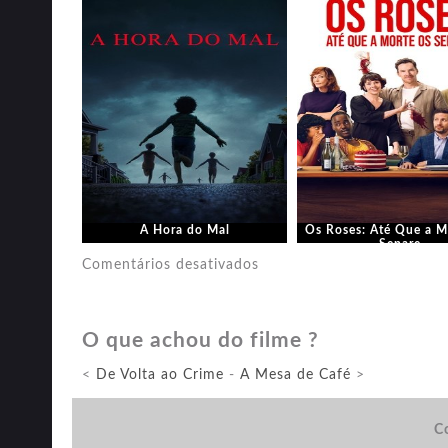
A Hora do Mal
Os Roses: Até Que a M
Separe
em
Comentários desativados
O
Bastardo
O que achou do filme ?
<
De Volta ao Crime
-
A Mesa de Café
>
Co