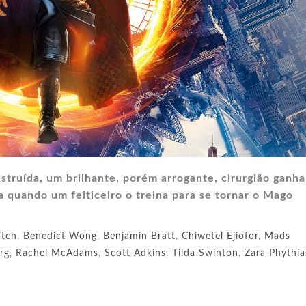
estruída, um brilhante, porém arrogante, cirurgião ganh
 quando um feiticeiro o treina para se tornar o Mago
atch
,
Benedict Wong
,
Benjamin Bratt
,
Chiwetel Ejiofor
,
Mads
rg
,
Rachel McAdams
,
Scott Adkins
,
Tilda Swinton
,
Zara Phythi