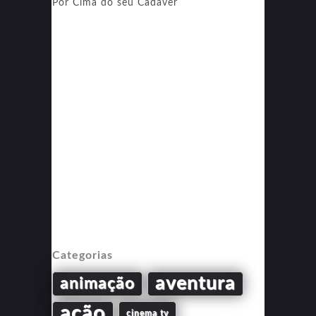
Por Cima do seu Cadáver
Categorias
aventura
animação
ação
cinema tv