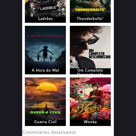
Ladrões
Thunderbolts*
A Hora do Mal
Um Completo
Desconhecido
Guerra Civil
Wonka
em
Comentários desativados