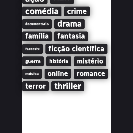
comédia
crime
drama
documentário
família
fantasia
ficção científica
faroeste
mistério
guerra
história
online
romance
música
thriller
terror