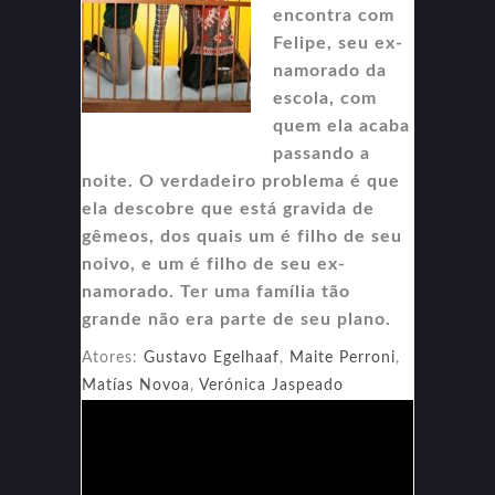
encontra com
Felipe, seu ex-
namorado da
escola, com
quem ela acaba
passando a
noite. O verdadeiro problema é que
ela descobre que está gravida de
gêmeos, dos quais um é filho de seu
noivo, e um é filho de seu ex-
namorado. Ter uma família tão
grande não era parte de seu plano.
Atores:
Gustavo Egelhaaf
,
Maite Perroni
,
Matías Novoa
,
Verónica Jaspeado