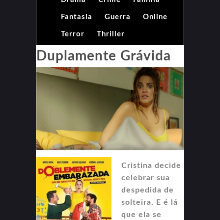
Fantasia
Guerra
Online
Terror
Thriller
Duplamente Grávida
Cristina decide
celebrar sua
despedida de
solteira. E é lá
que ela se