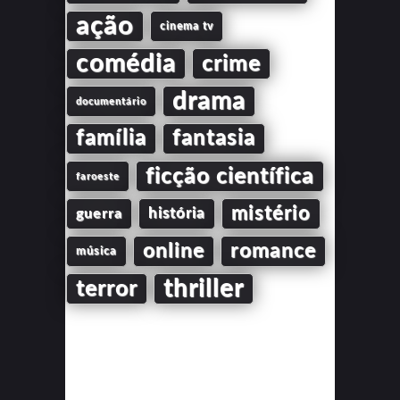
ação
cinema tv
comédia
crime
drama
documentário
família
fantasia
ficção científica
faroeste
mistério
guerra
história
online
romance
música
thriller
terror