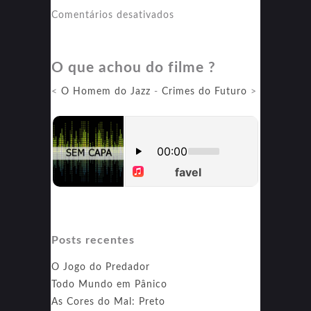
em
Comentários desativados
Não
Posso
O que achou do filme ?
Sem
Você
<
O Homem do Jazz
-
Crimes do Futuro
>
Posts recentes
O Jogo do Predador
Todo Mundo em Pânico
As Cores do Mal: Preto