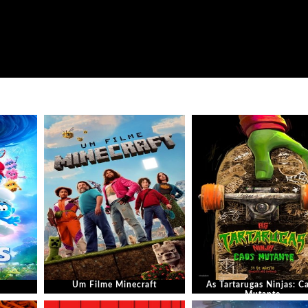
Um Filme Minecraft
As Tartarugas Ninjas: C
Mutante