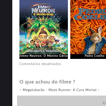
Jimmy Neutron: O Menino Gênio
Pedro Coelho
em
Comentários desativados
Jogador
N°
O que achou do filme ?
1
<
Megatubarão
-
Maze Runner: A Cura Mortal
>
Co