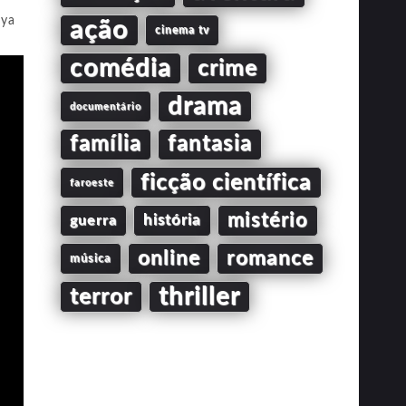
ya
ação
cinema tv
comédia
crime
drama
documentário
família
fantasia
ficção científica
faroeste
mistério
guerra
história
online
romance
música
thriller
terror