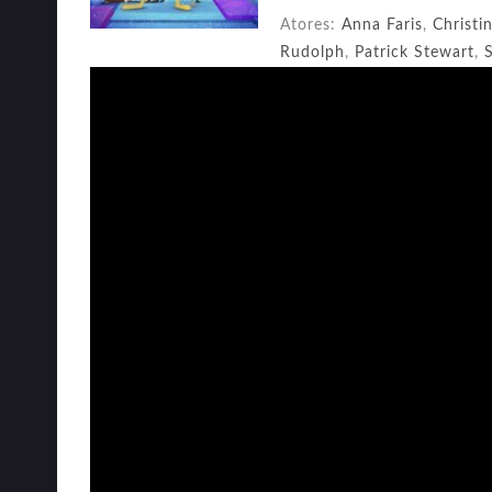
Atores:
Anna Faris
,
Christi
Rudolph
,
Patrick Stewart
,