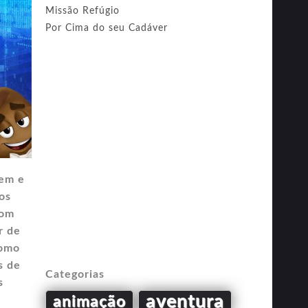
Missão Refúgio
Por Cima do seu Cadáver
vem e
os
com
r de
como
s de
Categorias
s
aventura
animação