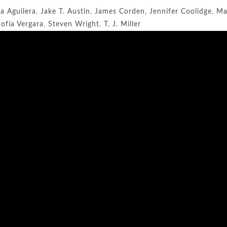
na Aguilera
,
Jake T. Austin
,
James Corden
,
Jennifer Coolidge
,
Ma
Sofía Vergara
,
Steven Wright
,
T. J. Miller