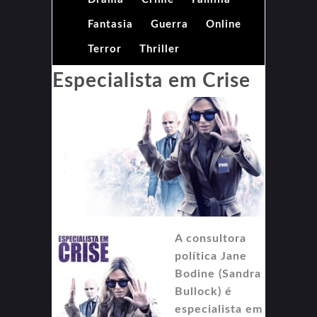
Fantasia
Guerra
Online
Terror
Thriller
Especialista em Crise
A consultora
política Jane
Bodine (Sandra
Bullock) é
especialista em