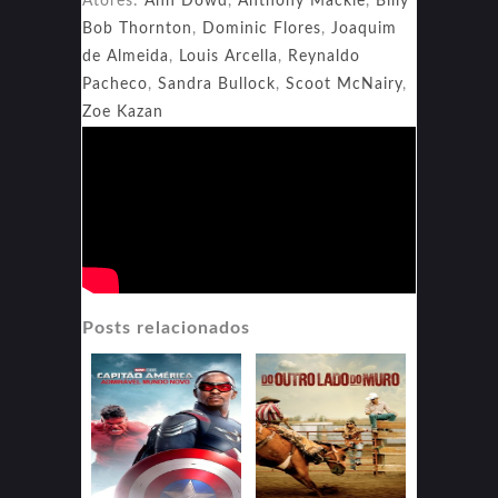
Atores:
Ann Dowd
,
Anthony Mackie
,
Billy
Bob Thornton
,
Dominic Flores
,
Joaquim
de Almeida
,
Louis Arcella
,
Reynaldo
Pacheco
,
Sandra Bullock
,
Scoot McNairy
,
Zoe Kazan
Posts relacionados