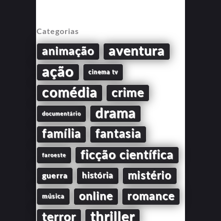
Categorias
aventura
animação
ação
cinema tv
comédia
crime
drama
documentário
família
fantasia
ficção científica
faroeste
mistério
guerra
história
online
romance
música
thriller
terror