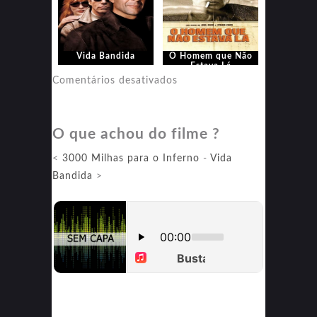
Vida Bandida
O Homem que Não
Estava Lá
em
Comentários desativados
O
Homem
O que achou do filme ?
que
Não
<
3000 Milhas para o Inferno
-
Vida
Estava
Bandida
>
Lá