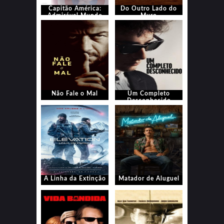
Capitão América:
Do Outro Lado do
Admirável Mundo
Muro
Novo
Não Fale o Mal
Um Completo
Desconhecido
A Linha da Extinção
Matador de Aluguel