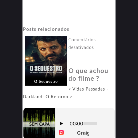
Posts relacionados
Comentários
em
desativados
O
Sequestro
O que achou
do filme ?
O Sequestro
<
Vidas Passadas
-
Darkland: O Retorno
>