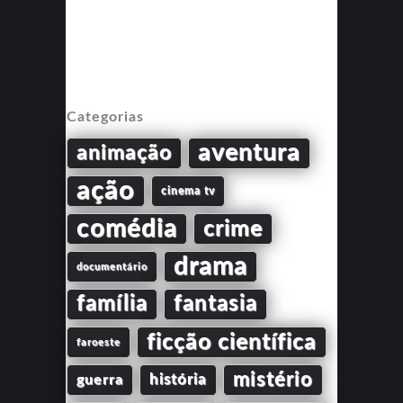
Categorias
aventura
animação
ação
cinema tv
comédia
crime
drama
documentário
família
fantasia
ficção científica
faroeste
mistério
guerra
história