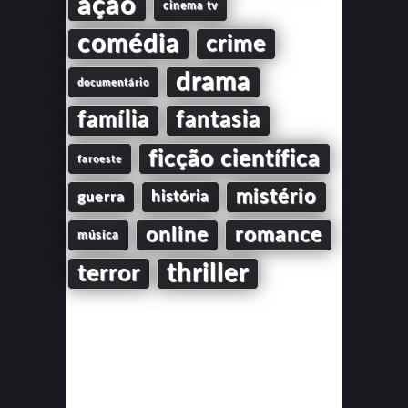
ação
cinema tv
comédia
crime
drama
documentário
família
fantasia
ficção científica
faroeste
mistério
guerra
história
online
romance
música
thriller
terror