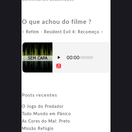
Reaprendendo
a
O que achou do filme ?
Amar
<
Refém
-
Resident Evil 4: Recomeço
>
Posts recentes
O Jogo do Predador
Todo Mundo em Pânico
As Cores do Mal: Preto
Missão Refúgio