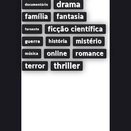
drama
documentário
família
fantasia
ficção científica
faroeste
mistério
guerra
história
online
romance
música
thriller
terror