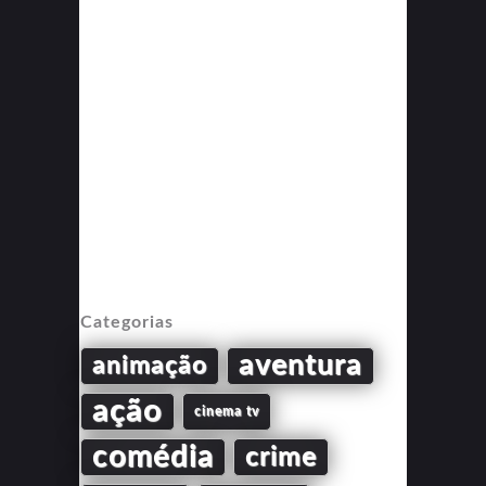
Categorias
aventura
animação
ação
cinema tv
comédia
crime