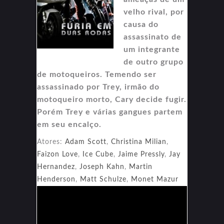
velho rival, por
causa do
assassinato de
um integrante
de outro grupo
de motoqueiros. Temendo ser
assassinado por Trey, irmão do
motoqueiro morto, Cary decide fugir.
Porém Trey e várias gangues partem
em seu encalço.
Atores:
Adam Scott
,
Christina Milian
,
Faizon Love
,
Ice Cube
,
Jaime Pressly
,
Jay
Hernandez
,
Joseph Kahn
,
Martin
Henderson
,
Matt Schulze
,
Monet Mazur