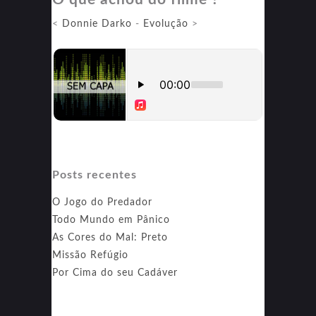
um
<
Donnie Darko
-
Evolução
>
Besteirol
Americano
Posts recentes
O Jogo do Predador
Todo Mundo em Pânico
As Cores do Mal: Preto
Missão Refúgio
Por Cima do seu Cadáver