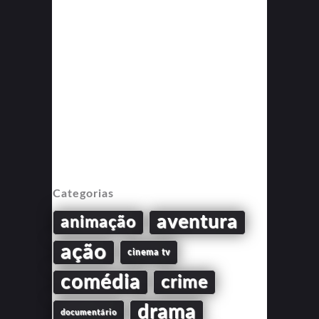
Categorias
aventura
animação
ação
cinema tv
comédia
crime
drama
documentário