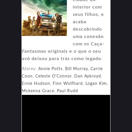
interior com
seus filhos, e
acaba
descobrindo
uma conexão
com os Caça-
Fantasmas originais e o que o seu
avô deixou para trás como legado.
Atores:
Annie Potts
,
Bill Murray
,
Carrie
Coon
,
Celeste O'Connor
,
Dan Aykroyd
,
Ernie Hudson
,
Finn Wolfhard
,
Logan Kim
,
Mckenna Grace
,
Paul Rudd