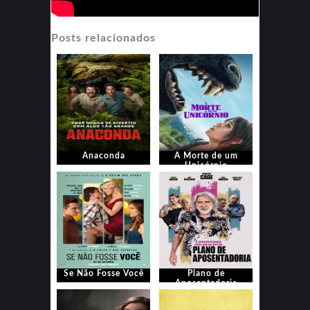
Posts relacionados
Anaconda
A Morte de um
Unicórnio
Se Não Fosse Você
Plano de
Aposentadoria