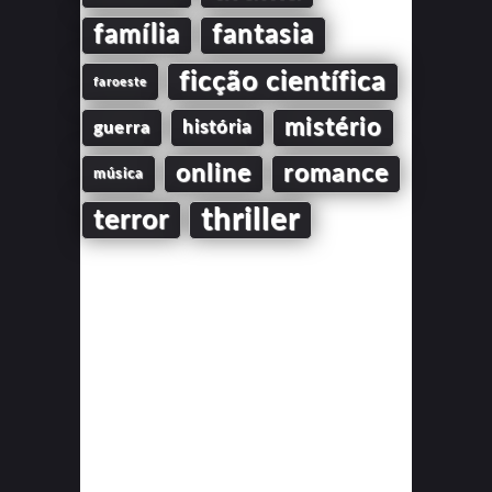
família
fantasia
ficção científica
faroeste
mistério
guerra
história
online
romance
música
thriller
terror