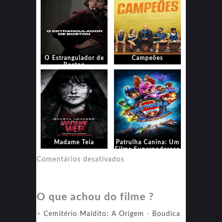
O Estrangulador de
Campeões
Boston
Madame Teia
Patrulha Canina: Um
Filme Superpoderoso
em
Comentários desativados
Patrulha
Canina:
O que achou do filme ?
Um
Filme
<
Cemitério Maldito: A Origem
-
Boudica
Superpoderoso