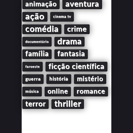
aventura
animação
ação
cinema tv
comédia
crime
drama
documentário
família
fantasia
ficção científica
faroeste
mistério
guerra
história
online
romance
música
thriller
terror