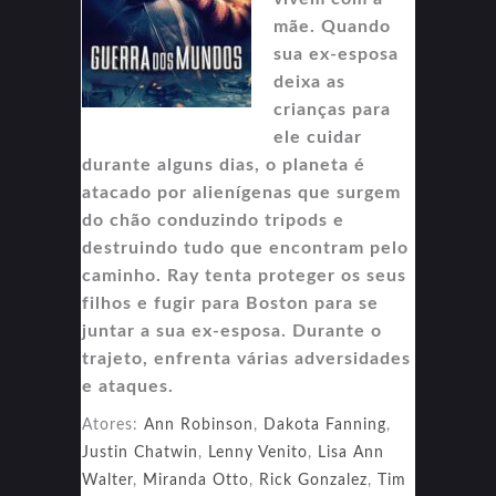
mãe. Quando
sua ex-esposa
deixa as
crianças para
ele cuidar
durante alguns dias, o planeta é
atacado por alienígenas que surgem
do chão conduzindo tripods e
destruindo tudo que encontram pelo
caminho. Ray tenta proteger os seus
filhos e fugir para Boston para se
juntar a sua ex-esposa. Durante o
trajeto, enfrenta várias adversidades
e ataques.
Atores:
Ann Robinson
,
Dakota Fanning
,
Justin Chatwin
,
Lenny Venito
,
Lisa Ann
Walter
,
Miranda Otto
,
Rick Gonzalez
,
Tim