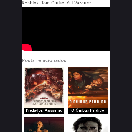
Robbins
,
Tom Cruise
,
Yul Vazquez
Posts relacionados
Predador: Assassino
O Ônibus Perdido
de Assassinos