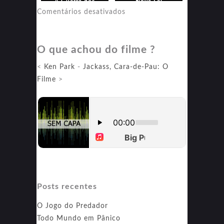
A Guerra dos
Nova Lei
Rohirrim
em
Comentários desativados
Minority
Report:
O que achou do filme ?
A
Nova
<
Ken Park
-
Jackass, Cara-de-Pau: O
Lei
Filme
>
Posts recentes
O Jogo do Predador
Todo Mundo em Pânico