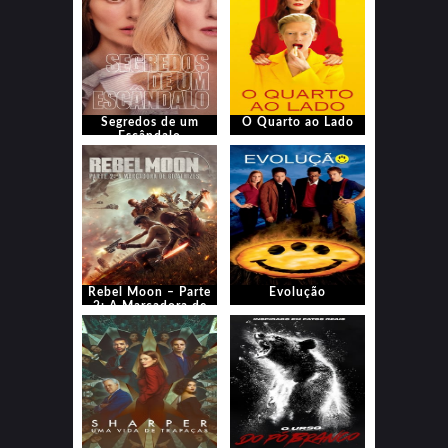
Segredos de um
O Quarto ao Lado
Escândalo
Rebel Moon – Parte
Evolução
2: A Marcadora de
Cicatrizes