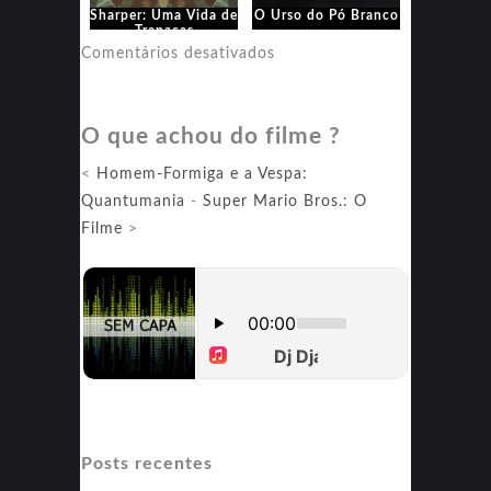
Sharper: Uma Vida de
O Urso do Pó Branco
Trapaças
em
Comentários desativados
O
Urso
O que achou do filme ?
do
Pó
<
Homem-Formiga e a Vespa:
Branco
Quantumania
-
Super Mario Bros.: O
Filme
>
Posts recentes