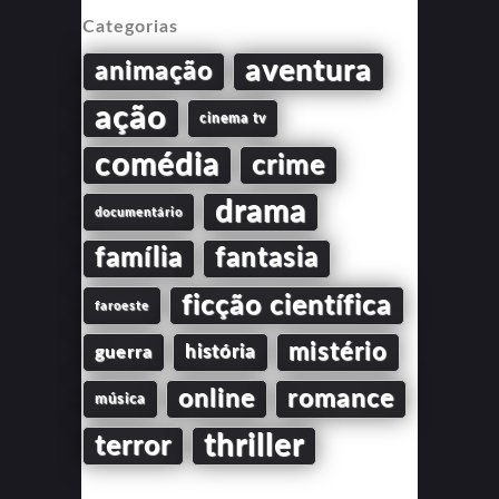
Categorias
aventura
animação
ação
cinema tv
comédia
crime
drama
documentário
família
fantasia
ficção científica
faroeste
mistério
guerra
história
online
romance
música
thriller
terror