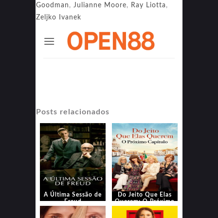
Goodman
,
Julianne Moore
,
Ray Liotta
,
Zeljko Ivanek
Posts relacionados
A Última Sessão de
Do Jeito Que Elas
Freud
Querem: O Próximo
Capítulo