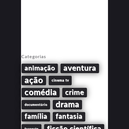
Categorias
aventura
animação
ação
cinema tv
comédia
crime
drama
documentário
família
fantasia
ficção científica
faroeste