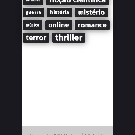
mistério
guerra
história
online
romance
música
thriller
terror