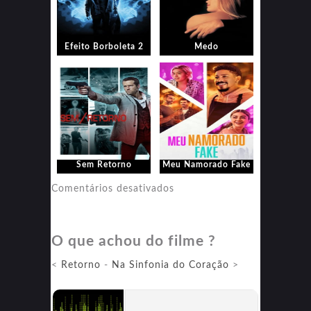
Efeito Borboleta 2
Medo
Sem Retorno
Meu Namorado Fake
em
Comentários desativados
Meu
Namorado
O que achou do filme ?
Fake
<
Retorno
-
Na Sinfonia do Coração
>