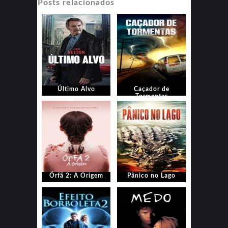
Posts relacionados
Último Alvo
Caçador de
Tormentas
Órfã 2: A Origem
Pânico no Lago