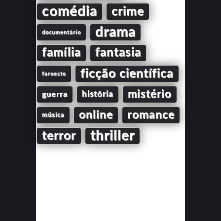
comédia
crime
drama
documentário
família
fantasia
ficção científica
faroeste
mistério
guerra
história
online
romance
música
thriller
terror