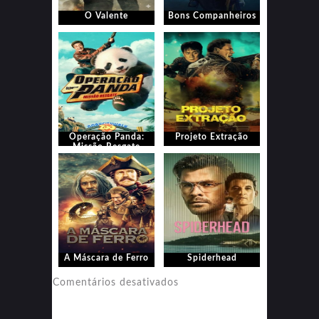
O Valente
Bons Companheiros
‎Operação Panda:
Projeto Extração
Missão Resgate
A Máscara de Ferro
Spiderhead
em
Comentários desativados
Spiderhead