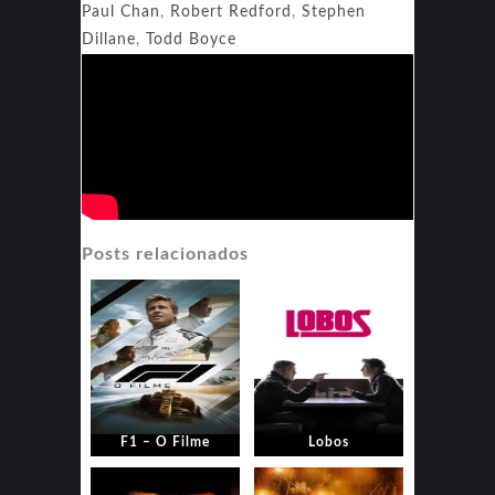
Paul Chan
,
Robert Redford
,
Stephen
Dillane
,
Todd Boyce
Posts relacionados
F1 – O Filme
Lobos