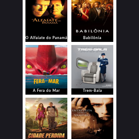
O Alfaiate do Panamá
Babilônia
A Fera do Mar
Trem-Bala