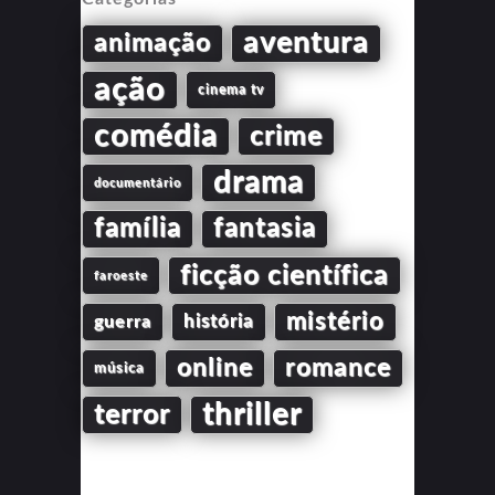
aventura
animação
ação
cinema tv
comédia
crime
drama
documentário
família
fantasia
ficção científica
faroeste
mistério
guerra
história
online
romance
música
thriller
terror