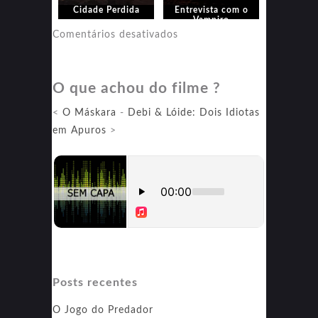
Cidade Perdida
Entrevista com o
Vampiro
em
Comentários desativados
Entrevista
com
O que achou do filme ?
o
Vampiro
<
O Máskara
-
Debi & Lóide: Dois Idiotas
em Apuros
>
Posts recentes
O Jogo do Predador