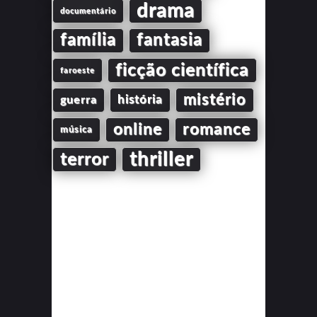
drama
documentário
família
fantasia
ficção científica
faroeste
mistério
guerra
história
online
romance
música
thriller
terror