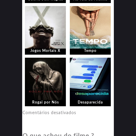
Jogos Mortais X
Tempo
Rogai por Nós
Desaparecida
em
Comentários desativados
Desaparecida
O que achou do filme ?