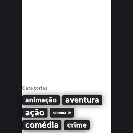
Categorias
aventura
animação
ação
cinema tv
comédia
crime