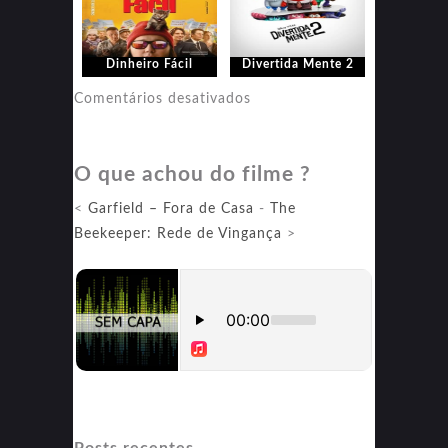
Dinheiro Fácil
Divertida Mente 2
em
Comentários desativados
Divertida
Mente
O que achou do filme ?
2
<
Garfield – Fora de Casa
-
The
Beekeeper: Rede de Vingança
>
Posts recentes