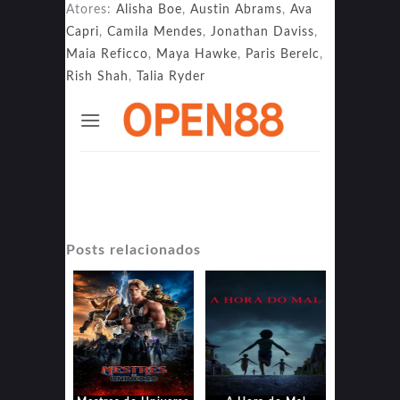
Atores:
Alisha Boe
,
Austin Abrams
,
Ava
Capri
,
Camila Mendes
,
Jonathan Daviss
,
Maia Reficco
,
Maya Hawke
,
Paris Berelc
,
Rish Shah
,
Talia Ryder
Posts relacionados