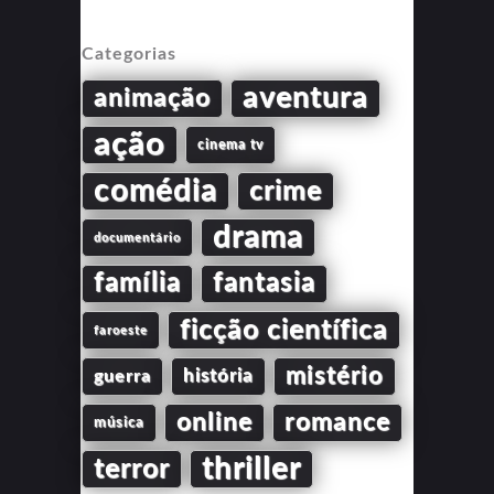
Categorias
aventura
animação
ação
cinema tv
comédia
crime
drama
documentário
família
fantasia
ficção científica
faroeste
mistério
guerra
história
online
romance
música
thriller
terror