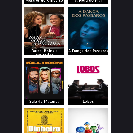
Mestres do Universo
A Hora do Mal
Bares, Bolos e
A Dança dos Pássaros
Amizades
Sala de Matança
Lobos