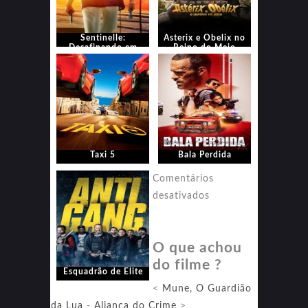
Sentinelle:
Asterix e Obelix no
Desafinando em
Reino do Meio
Dobro
Taxi 5
Bala Perdida
Comentários
em
desativados
Esquadrão
de
O que achou
Elite
do filme ?
Esquadrão de Elite
<
Mune, O Guardião
da Lua
-
Aliança do Crime
>