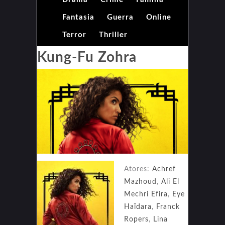
Fantasia
Guerra
Online
Terror
Thriller
Kung-Fu Zohra
Atores:
Achref
Mazhoud
,
Ali El
Mechri Efira
,
Eye
Haïdara
,
Franck
Ropers
,
Lina