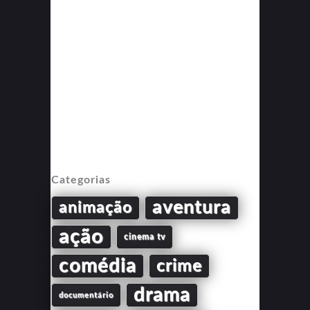
Categorias
aventura
animação
ação
cinema tv
comédia
crime
drama
documentário