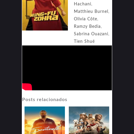
Hachani
,
Matthieu Burnel
,
Olivia Côte
,
Ramzy Bedia
,
Sabrina Ouazani
,
Tien Shué
Posts relacionados