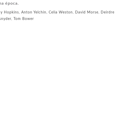
 na época.
y Hopkins
,
Anton Yelchin
,
Celia Weston
,
David Morse
,
Deirdre
snyder
,
Tom Bower