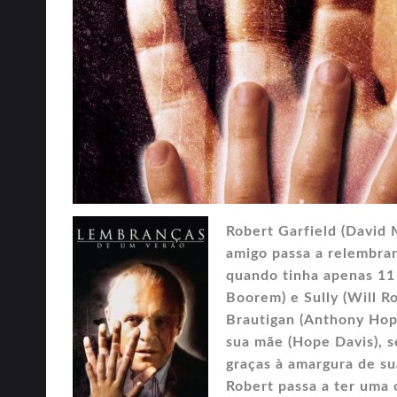
Robert Garfield (David
amigo passa a relembra
quando tinha apenas 11
Boorem) e Sully (Will R
Brautigan (Anthony Hopk
sua mãe (Hope Davis), 
graças à amargura de s
Robert passa a ter uma 