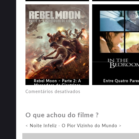
Rebel Moon – Parte 2: A
Entre Quatro Pare
Marcadora de Cicatrizes
em
Comentários desativados
Mundo
Estranho
O que achou do filme ?
<
Noite Infeliz
-
O Pior Vizinho do Mundo
>