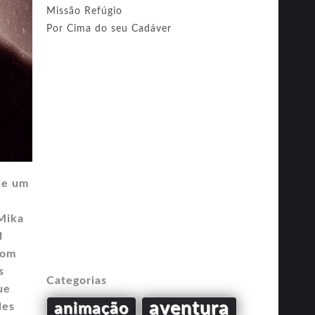
Missão Refúgio
Por Cima do seu Cadáver
de um
Mika
d
com
s
Categorias
ue
aventura
animação
des