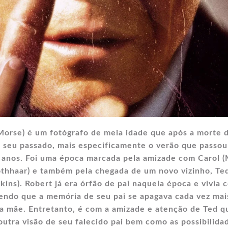
 Morse) é um fotógrafo de meia idade que após a morte 
r seu passado, mais especificamente o verão que passou
 anos. Foi uma época marcada pela amizade com Carol (
othhaar) e também pela chegada de um novo vizinho, Te
ins). Robert já era órfão de pai naquela época e vivia 
sendo que a memória de seu pai se apagava cada vez mai
ua mãe. Entretanto, é com a amizade e atenção de Ted q
outra visão de seu falecido pai bem como as possibilida