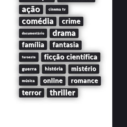
ação
cinema tv
comédia
crime
drama
documentário
família
fantasia
ficção científica
faroeste
mistério
guerra
história
online
romance
música
thriller
terror