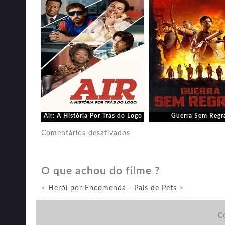
Air: A História Por Trás do Logo
Guerra Sem Regr
em
Comentários desativados
Rebel
Moon
O que achou do filme ?
–
Parte
<
Herói por Encomenda
-
Pais de Pets
>
1:
A
Co
Menina