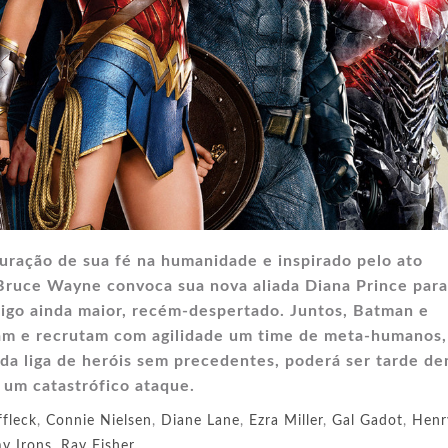
uração de sua fé na humanidade e inspirado pelo ato
 Bruce Wayne convoca sua nova aliada Diana Prince para
igo ainda maior, recém-despertado. Juntos, Batman e
am e recrutam com agilidade um time de meta-humanos,
a liga de heróis sem precedentes, poderá ser tarde de
e um catastrófico ataque.
fleck
,
Connie Nielsen
,
Diane Lane
,
Ezra Miller
,
Gal Gadot
,
Henr
y Irons
,
Ray Fisher