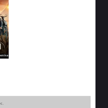
Menina
ec.