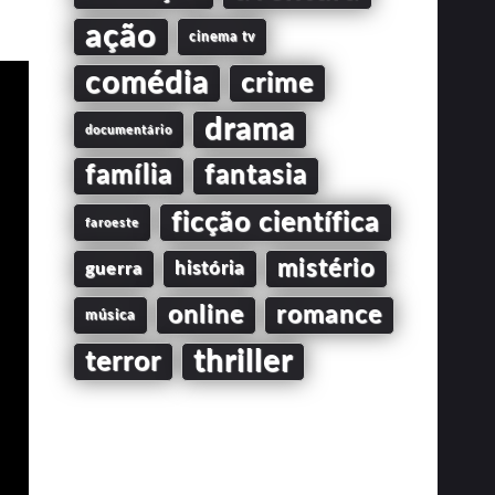
ação
cinema tv
comédia
crime
drama
documentário
família
fantasia
ficção científica
faroeste
mistério
guerra
história
online
romance
música
thriller
terror