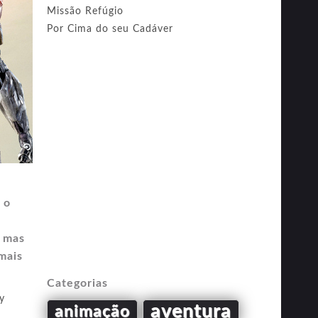
Missão Refúgio
Por Cima do seu Cadáver
 o
 mas
mais
Categorias
y
aventura
animação