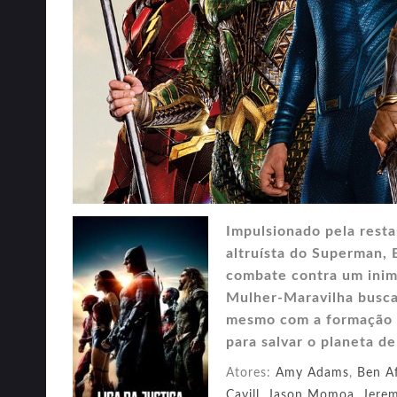
Impulsionado pela resta
altruísta do Superman,
combate contra um inim
Mulher-Maravilha busc
mesmo com a formação d
para salvar o planeta d
Atores:
Amy Adams
,
Ben Af
Cavill
,
Jason Momoa
,
Jerem