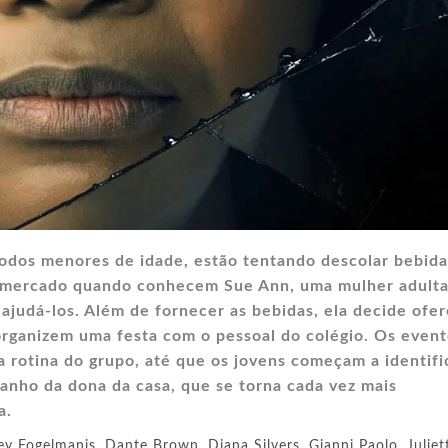
todos menores de idade, estão tentando descolar bebida
r mercado quando conhecem Sue Ann, uma mulher adult
 ajudá-los. Além de fornecer as bebidas, ela decide ofe
organizem uma festa com o pessoal do colégio. Os even
rotina do grupo, até que os jovens começam a identifi
nho da dona da casa, que se torna cada vez mais
a.
ey Fogelmanis
,
Dante Brown
,
Diana Silvers
,
Gianni Paolo
,
Juliet