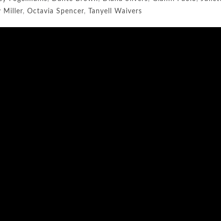
 Miller
,
Octavia Spencer
,
Tanyell Waivers