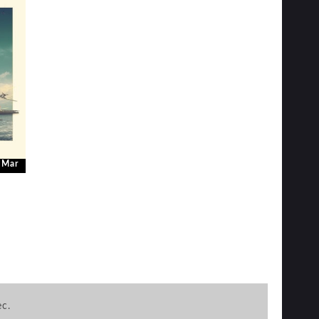
 Mar
ec.