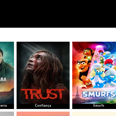
uerra
Confiança
Smurfs