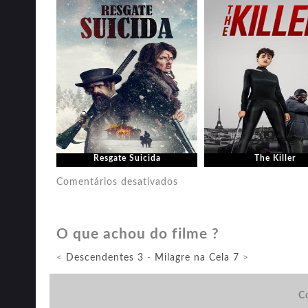
Resgate Suicida
The Killer
em
Comentários desativados
Midway:
Batalha
O que achou do filme ?
em
Alto
<
Descendentes 3
-
Milagre na Cela 7
>
Mar
Co