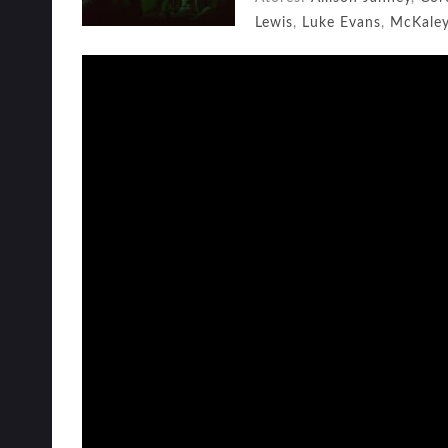
Lewis
,
Luke Evans
,
McKaley