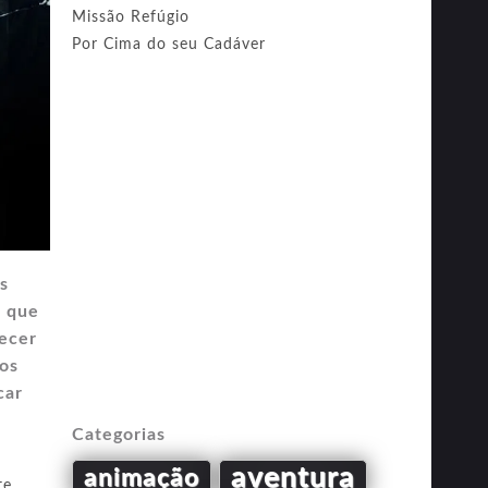
Missão Refúgio
Por Cima do seu Cadáver
s
a que
recer
tos
car
Categorias
aventura
animação
te