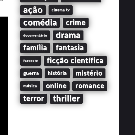
ação
cinema tv
comédia
crime
drama
documentário
família
fantasia
ficção científica
faroeste
mistério
guerra
história
online
romance
música
thriller
terror