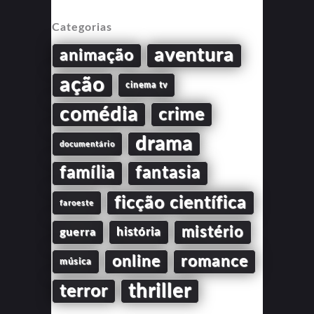
Categorias
aventura
animação
ação
cinema tv
comédia
crime
drama
documentário
família
fantasia
ficção científica
faroeste
mistério
guerra
história
online
romance
música
thriller
terror