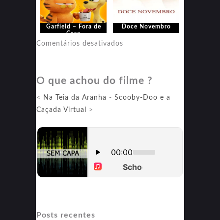
Garfield – Fora de
Doce Novembro
Casa
em
Comentários desativados
Doce
Novembro
O que achou do filme ?
<
Na Teia da Aranha
-
Scooby-Doo e a
Caçada Virtual
>
Posts recentes