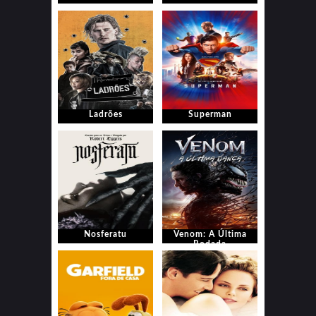
Ladrões
Superman
Nosferatu
Venom: A Última
Rodada