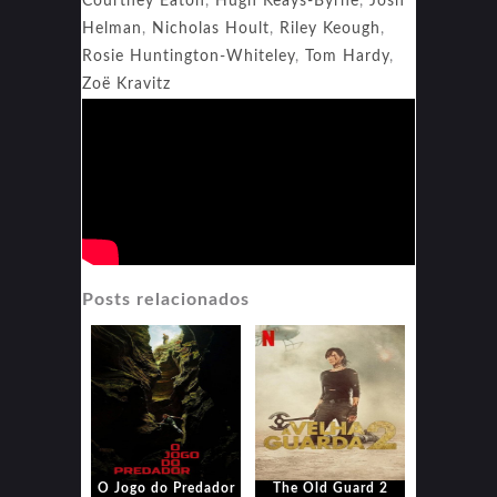
Courtney Eaton
,
Hugh Keays-Byrne
,
Josh
Helman
,
Nicholas Hoult
,
Riley Keough
,
Rosie Huntington-Whiteley
,
Tom Hardy
,
Zoë Kravitz
Posts relacionados
O Jogo do Predador
The Old Guard 2