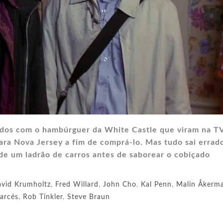
dos com o hambúrguer da White Castle que viram na TV
ara Nova Jersey a fim de comprá-lo. Mas tudo sai errado
 de um ladrão de carros antes de saborear o cobiçado
vid Krumholtz
,
Fred Willard
,
John Cho
,
Kal Penn
,
Malin Åkerm
arcés
,
Rob Tinkler
,
Steve Braun