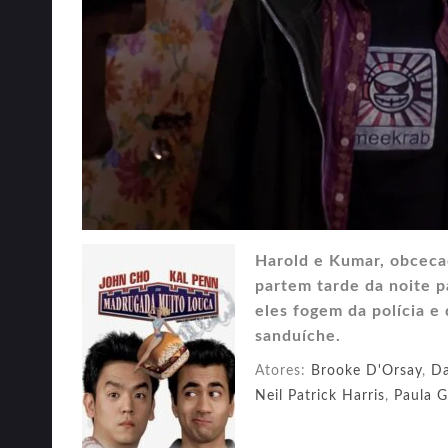
Harold e Kumar, obceca
partem tarde da noite p
eles fogem da polícia e
sanduíche.
Atores:
Brooke D'Orsay
,
Da
Neil Patrick Harris
,
Paula G