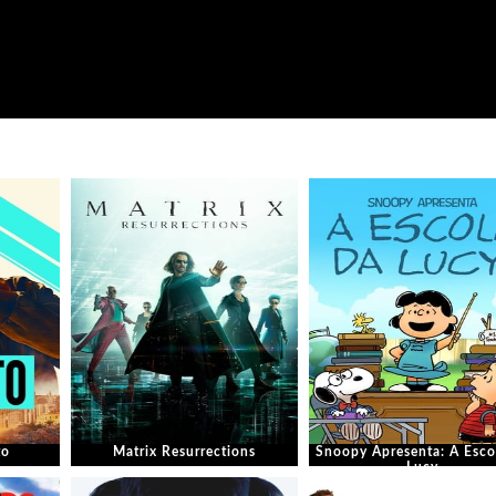
to
Matrix Resurrections
Snoopy Apresenta: A Esco
Lucy