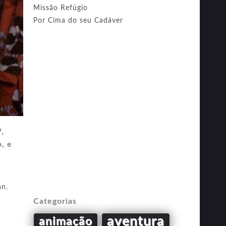
Missão Refúgio
Por Cima do seu Cadáver
,
, e
an
,
Categorias
aventura
animação