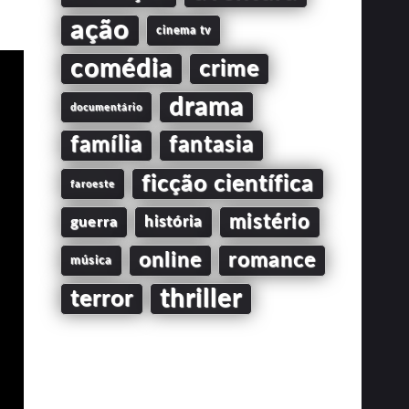
ação
cinema tv
comédia
crime
drama
documentário
família
fantasia
ficção científica
faroeste
mistério
guerra
história
online
romance
música
thriller
terror