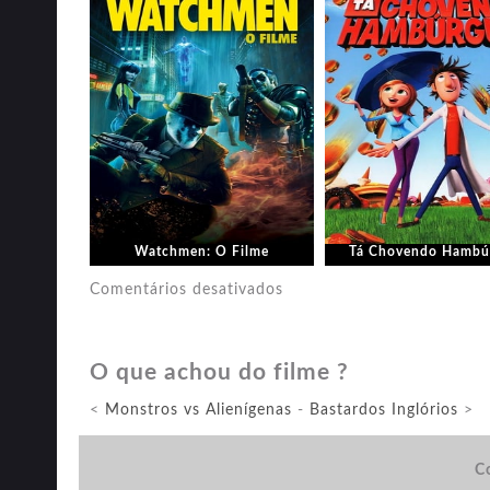
Watchmen: O Filme
Tá Chovendo Hambú
em
Comentários desativados
A
Proposta
O que achou do filme ?
<
Monstros vs Alienígenas
-
Bastardos Inglórios
>
Co