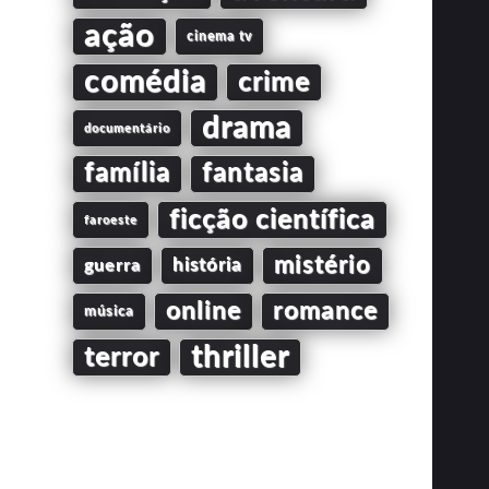
ação
cinema tv
comédia
crime
drama
documentário
família
fantasia
ficção científica
faroeste
mistério
guerra
história
online
romance
música
thriller
terror