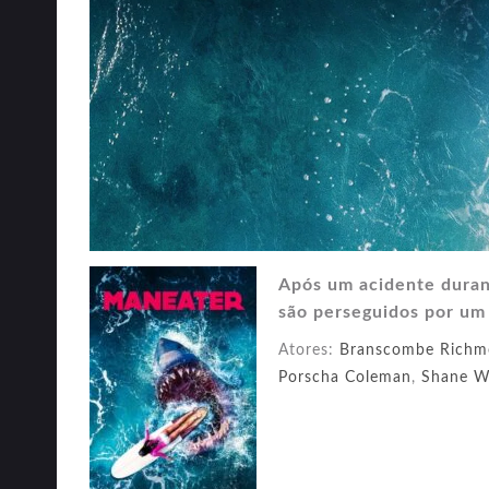
Após um acidente durant
são perseguidos por um
Atores:
Branscombe Rich
Porscha Coleman
,
Shane W