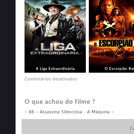
A Liga Extraordinária
O Escorpião Re
em
Comentários desativados
Padrinhos
Ltda.
O que achou do filme ?
<
88 – Assassina Silenciosa
-
A Máquina
>
Co