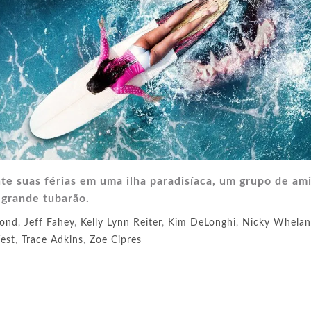
e suas férias em uma ilha paradisíaca, um grupo de am
 grande tubarão.
mond
,
Jeff Fahey
,
Kelly Lynn Reiter
,
Kim DeLonghi
,
Nicky Whelan
est
,
Trace Adkins
,
Zoe Cipres