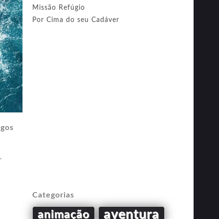
Missão Refúgio
Por Cima do seu Cadáver
igos
,
Categorias
aventura
animação