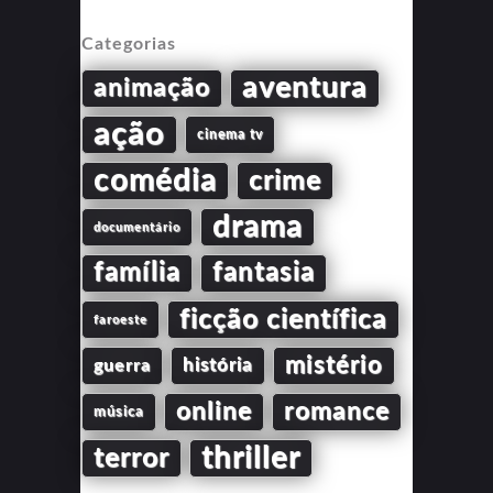
Categorias
aventura
animação
ação
cinema tv
comédia
crime
drama
documentário
família
fantasia
ficção científica
faroeste
mistério
guerra
história
online
romance
música
thriller
terror