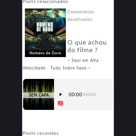
Posts relacionados
Comentários
em
desativados
Homens
de
O que achou
Ouro
do filme ?
Homens de Ouro
<
Seul em Alta
Velocidade
-
Tudo Sobre Sexo
>
Posts recentes