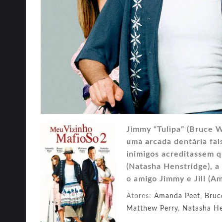
Jimmy “Tulipa” (Bruce Wi
uma arcada dentária fal
inimigos acreditassem 
(Natasha Henstridge), a
o amigo Jimmy e Jill (A
Atores:
Amanda Peet
,
Bruc
Matthew Perry
,
Natasha He