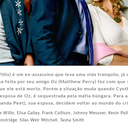
llis) é um ex-assassino que leva uma vida tranquila, já
sa feita por seu amigo Oz (Matthew Perry) fez com que 
que ele está morto. Porém a situação muda quando Cynt
 esposa de Oz, é sequestrada pela máfia húngara. Para a
manda Peet), sua esposa, decidem voltar ao mundo do cr
e Willis
,
Elisa Gallay
,
Frank Collison
,
Johnny Messner
,
Kevin Pol
nstridge
,
Silas Weir Mitchell
,
Tasha Smith