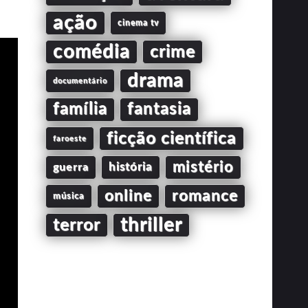
ação
cinema tv
comédia
crime
drama
documentário
família
fantasia
ficção científica
faroeste
mistério
guerra
história
online
romance
música
thriller
terror