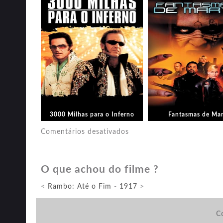
3000 Milhas para o Inferno
Fantasmas de Mar
em
Comentários desativados
Vidro
O que achou do filme ?
<
Rambo: Até o Fim
-
1917
>
Co