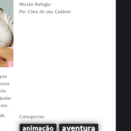
Missão Refúgio
Por Cima do seu Cadáver
 que
seus
hia
judar
ime.
lak
,
Categorias
aventura
animação