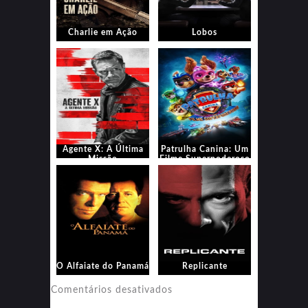
Charlie em Ação
Lobos
Agente X: A Última
Patrulha Canina: Um
Missão
Filme Superpoderoso
O Alfaiate do Panamá
Replicante
em
Comentários desativados
Replicante