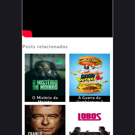
Posts relacionados
O Mistério do
A Guerra do
Moinho
Hambúrguer 2