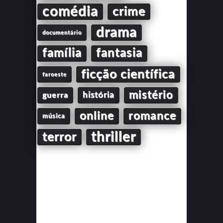
comédia
crime
drama
documentário
família
fantasia
ficção científica
faroeste
mistério
guerra
história
online
romance
música
thriller
terror