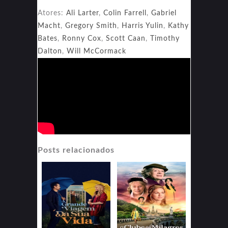
Atores:
Ali Larter
,
Colin Farrell
,
Gabriel
Macht
,
Gregory Smith
,
Harris Yulin
,
Kathy
Bates
,
Ronny Cox
,
Scott Caan
,
Timothy
Dalton
,
Will McCormack
Posts relacionados