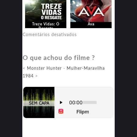
Treze Vidas: O
Ava
Resgate
em
Comentários desativados
Ava
O que achou do filme ?
<
Monster Hunter
-
Mulher-Maravilha
1984
>