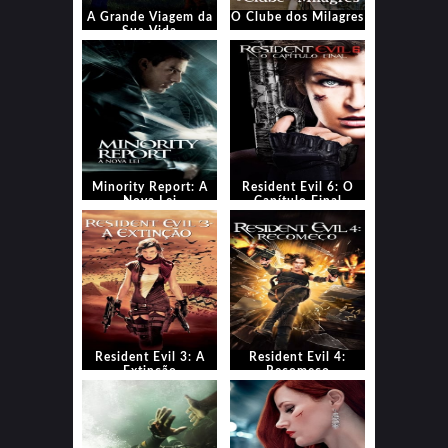
A Grande Viagem da
O Clube dos Milagres
Sua Vida
Minority Report: A
Resident Evil 6: O
Nova Lei
Capítulo Final
Resident Evil 3: A
Resident Evil 4:
Extinção
Recomeço