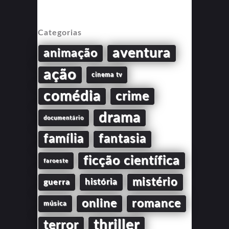
Categorias
aventura
animação
ação
cinema tv
comédia
crime
drama
documentário
família
fantasia
ficção científica
faroeste
mistério
guerra
história
online
romance
música
thriller
terror