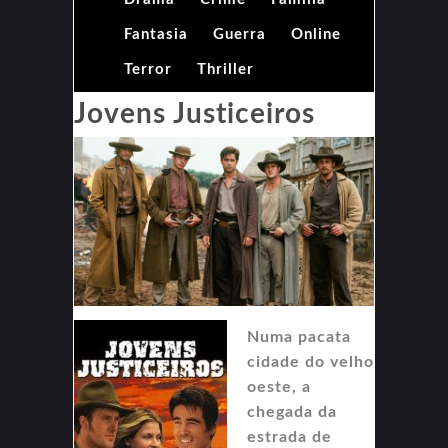
Fantasia
Guerra
Online
Terror
Thriller
Jovens Justiceiros
Numa pacata
cidade do velho
oeste, a
chegada da
estrada de