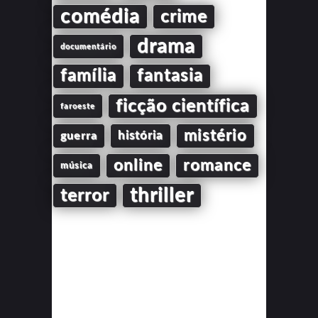
comédia
crime
drama
documentário
família
fantasia
ficção científica
faroeste
mistério
guerra
história
online
romance
música
thriller
terror