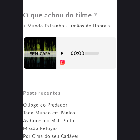
Pior
O que achou do filme ?
Vizinho
do
<
Mundo Estranho
-
Irmãos de Honra
>
Mundo
Posts recentes
O Jogo do Predador
Todo Mundo em Pânico
As Cores do Mal: Preto
Missão Refúgio
Por Cima do seu Cadáver