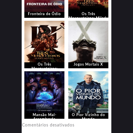
Fronteira de Ódio
Os Três
Mosqueteiros: Milady
Os Três
Jogos Mortais X
Mosqueteiros:
D’Artagnan
Mansão Mal-
O Pior Vizinho do
Assombrada
Mundo
em
Comentários desativados
O